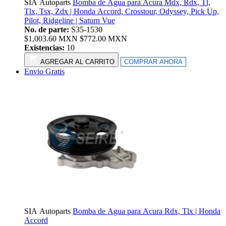
SIA Autoparts
Bomba de Agua para Acura Mdx, Rdx, Tl,
Tlx, Tsx, Zdx | Honda Accord, Crosstour, Odyssey, Pick Up,
Pilot, Ridgeline | Saturn Vue
No. de parte:
S35-1530
$
1,003.60
MXN
$
772.00
MXN
Existencias:
10
AGREGAR AL CARRITO
COMPRAR AHORA
Envio Gratis
SIA Autoparts
Bomba de Agua para Acura Rdx, Tlx | Honda
Accord