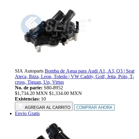
SIA Autoparts
Bomba de Agua para Audi A1, A3, Q3 | Seat
Ateca, Ibiza, Leon, Toledo | VW Caddy, Golf, Jetta, Polo, T-
cross, Tiguan, Up, Virtus
No. de parte:
S80-8952
$
1,734.20
MXN
$
1,334.00
MXN
Existencias:
10
AGREGAR AL CARRITO
COMPRAR AHORA
Envio Gratis