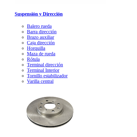
Suspensión y Dirección
Balero rueda
Barra dirección
Brazo auxiliar
Caja dirección
Horquilla
Maza de rueda
Rótula
Terminal dirección
Terminal Interior
Tornillo estabilizador
Varilla central