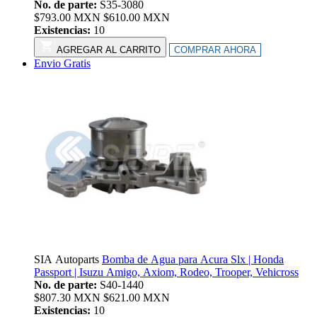
No. de parte:
S35-3080
$
793.00
MXN
$
610.00
MXN
Existencias:
10
AGREGAR AL CARRITO
COMPRAR AHORA
Envio Gratis
SIA Autoparts
Bomba de Agua para Acura Slx | Honda
Passport | Isuzu Amigo, Axiom, Rodeo, Trooper, Vehicross
No. de parte:
S40-1440
$
807.30
MXN
$
621.00
MXN
Existencias:
10