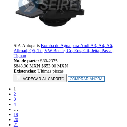
SIA Autoparts
Bomba de Agua para Audi A3, A4, A6,
Allroad, Q5, Tt | VW Beetle, Cc, Eos, Gti, Jetta, Passat,
Tiguan
No. de parte:
S80-2375
$
848.90
MXN
$
653.00
MXN
Existencias:
Ultimas piezas
AGREGAR AL CARRITO
COMPRAR AHORA
1
2
3
4
…
19
20
21