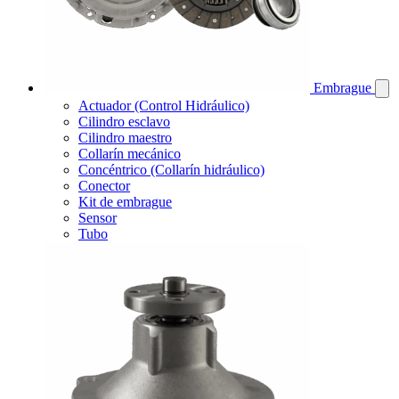
Embrague
Actuador (Control Hidráulico)
Cilindro esclavo
Cilindro maestro
Collarín mecánico
Concéntrico (Collarín hidráulico)
Conector
Kit de embrague
Sensor
Tubo