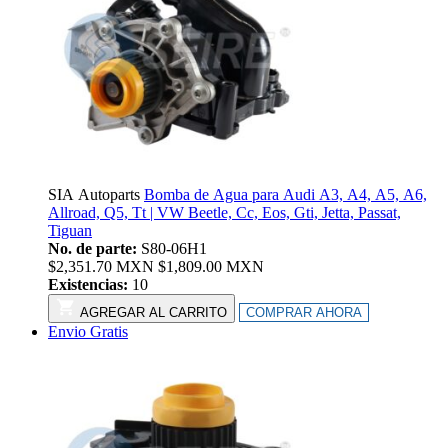
SIA Autoparts
Bomba de Agua para Audi A3, A4, A5, A6,
Allroad, Q5, Tt | VW Beetle, Cc, Eos, Gti, Jetta, Passat,
Tiguan
No. de parte:
S80-06H1
$
2,351.70
MXN
$
1,809.00
MXN
Existencias:
10
AGREGAR AL CARRITO
COMPRAR AHORA
Envio Gratis