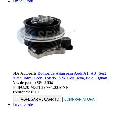
Envio Gratis
SIA Autoparts
Bomba de Agua para Audi A1, A3 | Seat
Altea, Ibiza, Leon, Toledo | VW Golf, Jetta, Polo, Tiguan
No. de parte:
S80-1004
$
3,892.20
MXN
$
2,994.00
MXN
Existencias:
10
AGREGAR AL CARRITO
COMPRAR AHORA
Envio Gratis