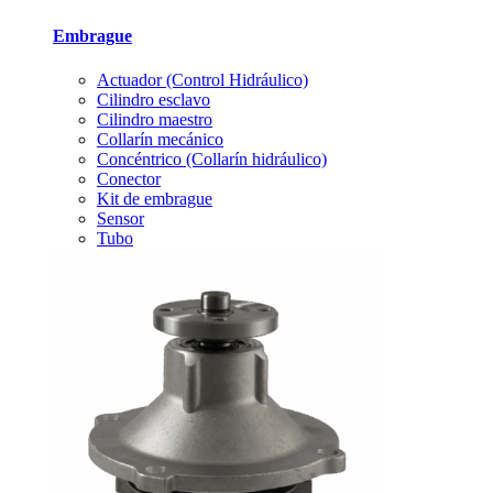
Embrague
Actuador (Control Hidráulico)
Cilindro esclavo
Cilindro maestro
Collarín mecánico
Concéntrico (Collarín hidráulico)
Conector
Kit de embrague
Sensor
Tubo