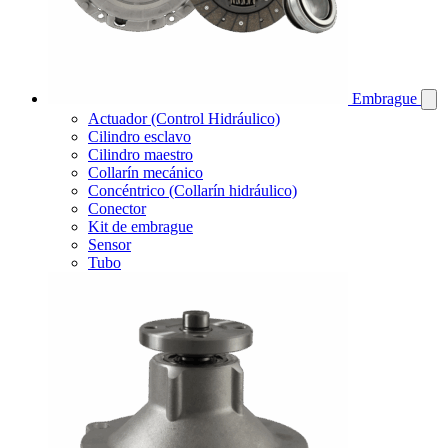
Embrague
Actuador (Control Hidráulico)
Cilindro esclavo
Cilindro maestro
Collarín mecánico
Concéntrico (Collarín hidráulico)
Conector
Kit de embrague
Sensor
Tubo