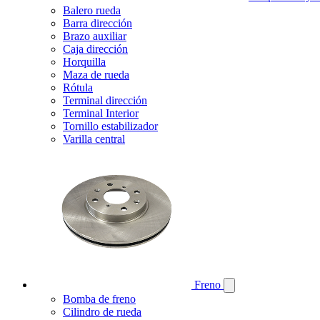
Balero rueda
Barra dirección
Brazo auxiliar
Caja dirección
Horquilla
Maza de rueda
Rótula
Terminal dirección
Terminal Interior
Tornillo estabilizador
Varilla central
Freno
Bomba de freno
Cilindro de rueda