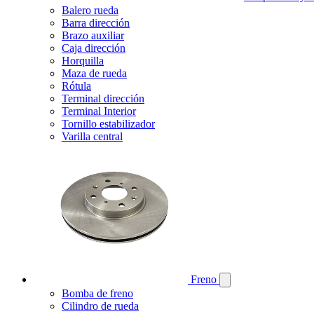
Balero rueda
Barra dirección
Brazo auxiliar
Caja dirección
Horquilla
Maza de rueda
Rótula
Terminal dirección
Terminal Interior
Tornillo estabilizador
Varilla central
Freno
Bomba de freno
Cilindro de rueda