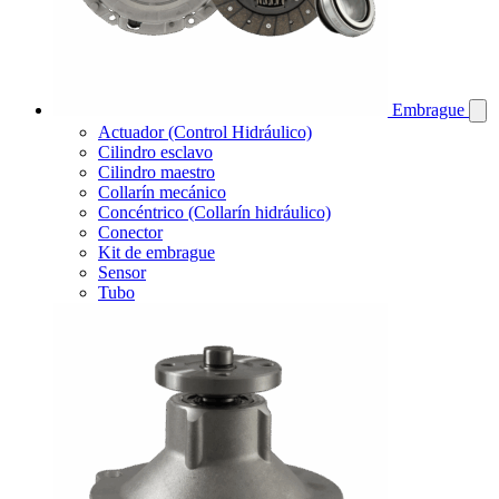
Embrague
Actuador (Control Hidráulico)
Cilindro esclavo
Cilindro maestro
Collarín mecánico
Concéntrico (Collarín hidráulico)
Conector
Kit de embrague
Sensor
Tubo