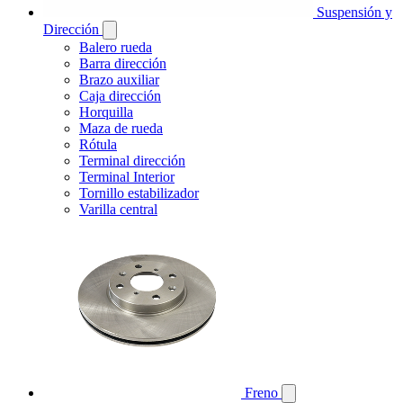
Suspensión y
Dirección
Balero rueda
Barra dirección
Brazo auxiliar
Caja dirección
Horquilla
Maza de rueda
Rótula
Terminal dirección
Terminal Interior
Tornillo estabilizador
Varilla central
Freno