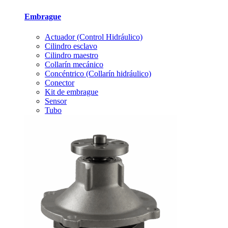
Embrague
Actuador (Control Hidráulico)
Cilindro esclavo
Cilindro maestro
Collarín mecánico
Concéntrico (Collarín hidráulico)
Conector
Kit de embrague
Sensor
Tubo