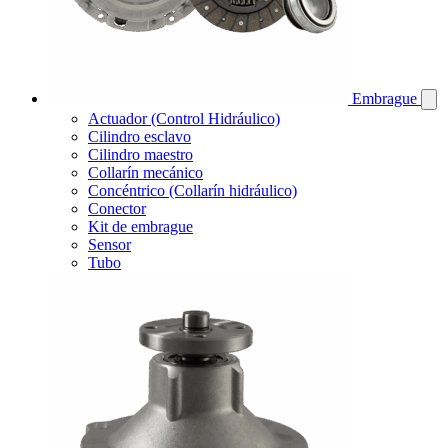
Embrague
Actuador (Control Hidráulico)
Cilindro esclavo
Cilindro maestro
Collarín mecánico
Concéntrico (Collarín hidráulico)
Conector
Kit de embrague
Sensor
Tubo