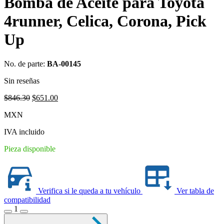
Bomba de Aceite para Toyota
4runner, Celica, Corona, Pick
Up
No. de parte:
BA-00145
Sin reseñas
Original
Current
$
846.30
$
651.00
price
price
MXN
was:
is:
$846.30.
$651.00.
IVA incluido
Pieza disponible
Verifica si le queda a tu vehículo
Ver tabla de
compatibilidad
1