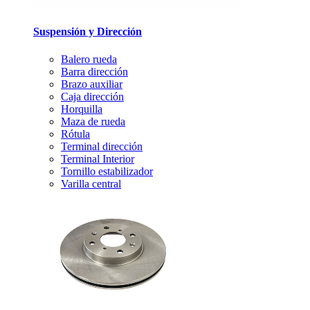
Suspensión y Dirección
Balero rueda
Barra dirección
Brazo auxiliar
Caja dirección
Horquilla
Maza de rueda
Rótula
Terminal dirección
Terminal Interior
Tornillo estabilizador
Varilla central