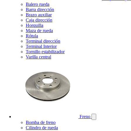
Balero rueda
Barra dirección
Brazo auxiliar
Caja dirección
Horquilla
Maza de rueda
Rótula
Terminal dirección
Terminal Interior
Tornillo estabilizador
Varilla central
Freno
Bomba de freno
Cilindro de rueda