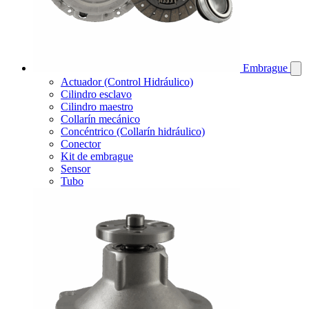
Embrague
Actuador (Control Hidráulico)
Cilindro esclavo
Cilindro maestro
Collarín mecánico
Concéntrico (Collarín hidráulico)
Conector
Kit de embrague
Sensor
Tubo