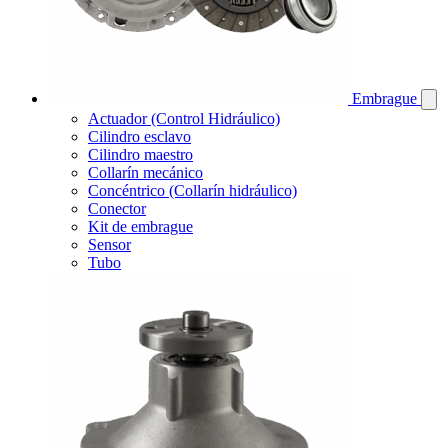
Embrague
Actuador (Control Hidráulico)
Cilindro esclavo
Cilindro maestro
Collarín mecánico
Concéntrico (Collarín hidráulico)
Conector
Kit de embrague
Sensor
Tubo