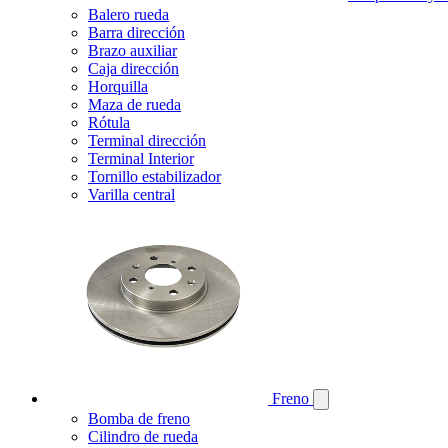
Balero rueda
Barra dirección
Brazo auxiliar
Caja dirección
Horquilla
Maza de rueda
Rótula
Terminal dirección
Terminal Interior
Tornillo estabilizador
Varilla central
Freno
Bomba de freno
Cilindro de rueda