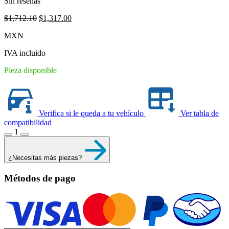
Sin reseñas
Original
Current
$
1,712.10
$
1,317.00
price
price
MXN
was:
is:
$1,712.10.
$1,317.00.
IVA incluido
Pieza disponible
Verifica si le queda a tu vehículo
Ver tabla de
compatibilidad
1
¿Necesitas más piezas?
Métodos de pago