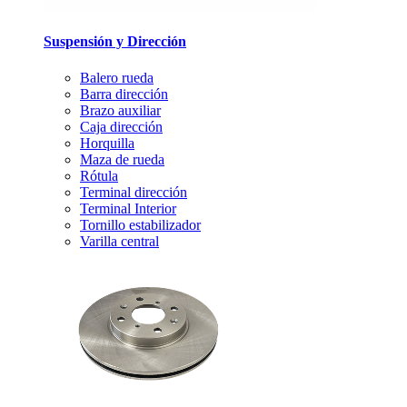
Suspensión y Dirección
Balero rueda
Barra dirección
Brazo auxiliar
Caja dirección
Horquilla
Maza de rueda
Rótula
Terminal dirección
Terminal Interior
Tornillo estabilizador
Varilla central