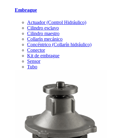
Embrague
Actuador (Control Hidráulico)
Cilindro esclavo
Cilindro maestro
Collarín mecánico
Concéntrico (Collarín hidráulico)
Conector
Kit de embrague
Sensor
Tubo