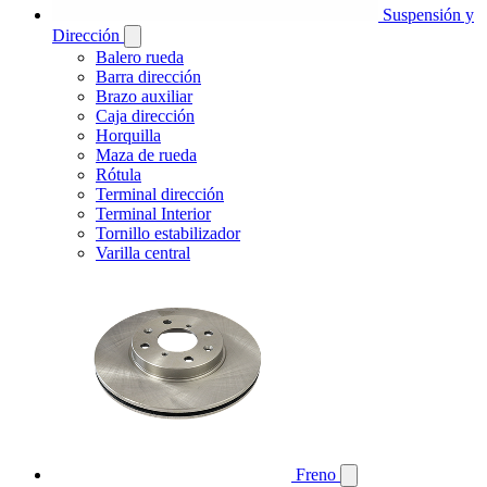
Suspensión y
Dirección
Balero rueda
Barra dirección
Brazo auxiliar
Caja dirección
Horquilla
Maza de rueda
Rótula
Terminal dirección
Terminal Interior
Tornillo estabilizador
Varilla central
Freno