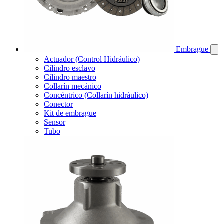
Embrague
Actuador (Control Hidráulico)
Cilindro esclavo
Cilindro maestro
Collarín mecánico
Concéntrico (Collarín hidráulico)
Conector
Kit de embrague
Sensor
Tubo