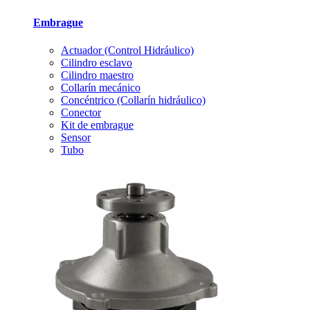
Embrague
Actuador (Control Hidráulico)
Cilindro esclavo
Cilindro maestro
Collarín mecánico
Concéntrico (Collarín hidráulico)
Conector
Kit de embrague
Sensor
Tubo