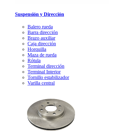
Suspensión y Dirección
Balero rueda
Barra dirección
Brazo auxiliar
Caja dirección
Horquilla
Maza de rueda
Rótula
Terminal dirección
Terminal Interior
Tornillo estabilizador
Varilla central