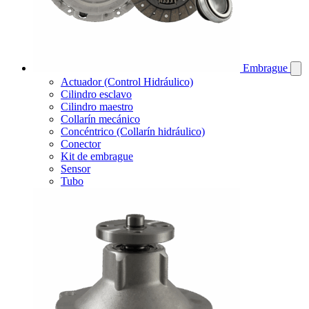
Embrague
Actuador (Control Hidráulico)
Cilindro esclavo
Cilindro maestro
Collarín mecánico
Concéntrico (Collarín hidráulico)
Conector
Kit de embrague
Sensor
Tubo