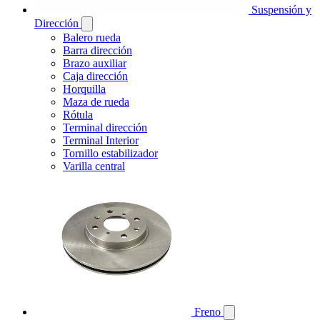
Suspensión y
Dirección
Balero rueda
Barra dirección
Brazo auxiliar
Caja dirección
Horquilla
Maza de rueda
Rótula
Terminal dirección
Terminal Interior
Tornillo estabilizador
Varilla central
Freno