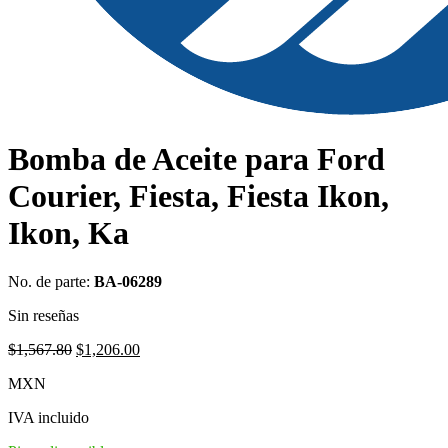
Bomba de Aceite para Ford
Courier, Fiesta, Fiesta Ikon,
Ikon, Ka
No. de parte:
BA-06289
Sin reseñas
Original
Current
$
1,567.80
$
1,206.00
price
price
MXN
was:
is:
$1,567.80.
$1,206.00.
IVA incluido