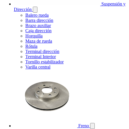
Suspensión y
Dirección
Balero rueda
Barra dirección
Brazo auxiliar
Caja dirección
Horquilla
Maza de rueda
Rótula
Terminal dirección
Terminal Interior
Tornillo estabilizador
Varilla central
Freno