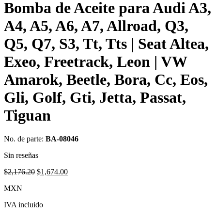
Bomba de Aceite para Audi A3,
A4, A5, A6, A7, Allroad, Q3,
Q5, Q7, S3, Tt, Tts | Seat Altea,
Exeo, Freetrack, Leon | VW
Amarok, Beetle, Bora, Cc, Eos,
Gli, Golf, Gti, Jetta, Passat,
Tiguan
No. de parte:
BA-08046
Sin reseñas
Original
Current
$
2,176.20
$
1,674.00
price
price
MXN
was:
is:
$2,176.20.
$1,674.00.
IVA incluido