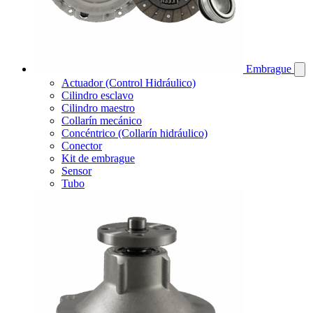
Embrague
Actuador (Control Hidráulico)
Cilindro esclavo
Cilindro maestro
Collarín mecánico
Concéntrico (Collarín hidráulico)
Conector
Kit de embrague
Sensor
Tubo