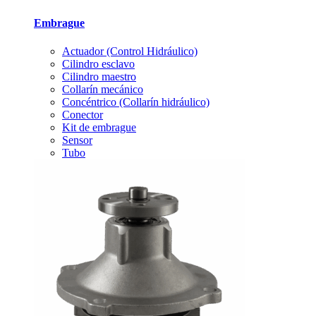
Embrague
Actuador (Control Hidráulico)
Cilindro esclavo
Cilindro maestro
Collarín mecánico
Concéntrico (Collarín hidráulico)
Conector
Kit de embrague
Sensor
Tubo