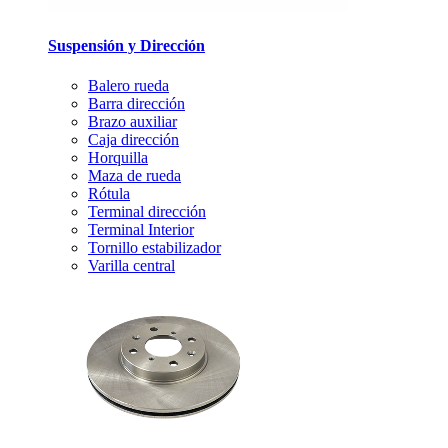
Suspensión y Dirección
Balero rueda
Barra dirección
Brazo auxiliar
Caja dirección
Horquilla
Maza de rueda
Rótula
Terminal dirección
Terminal Interior
Tornillo estabilizador
Varilla central