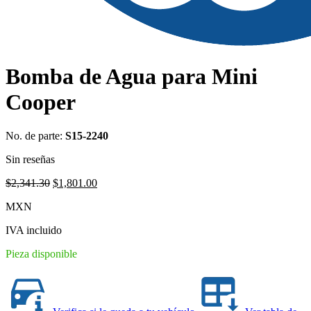
Bomba de Agua para Mini
Cooper
No. de parte:
S15-2240
Sin reseñas
Original
Current
$
2,341.30
$
1,801.00
price
price
MXN
was:
is:
$2,341.30.
$1,801.00.
IVA incluido
Pieza disponible