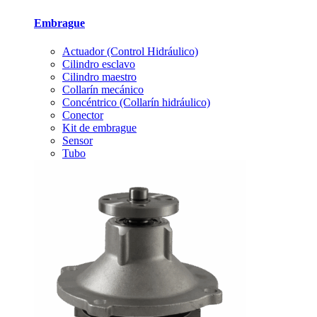
Embrague
Actuador (Control Hidráulico)
Cilindro esclavo
Cilindro maestro
Collarín mecánico
Concéntrico (Collarín hidráulico)
Conector
Kit de embrague
Sensor
Tubo