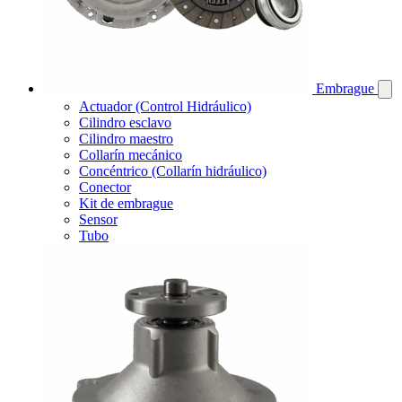
Embrague
Actuador (Control Hidráulico)
Cilindro esclavo
Cilindro maestro
Collarín mecánico
Concéntrico (Collarín hidráulico)
Conector
Kit de embrague
Sensor
Tubo