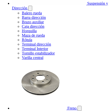
Suspensión y
Dirección
Balero rueda
Barra dirección
Brazo auxiliar
Caja dirección
Horquilla
Maza de rueda
Rótula
Terminal dirección
Terminal Interior
Tornillo estabilizador
Varilla central
Freno