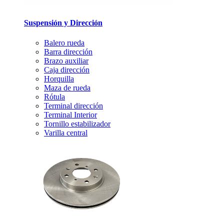
Suspensión y Dirección
Balero rueda
Barra dirección
Brazo auxiliar
Caja dirección
Horquilla
Maza de rueda
Rótula
Terminal dirección
Terminal Interior
Tornillo estabilizador
Varilla central