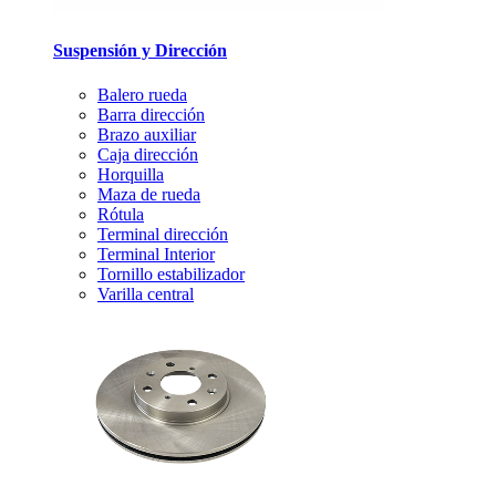
Suspensión y Dirección
Balero rueda
Barra dirección
Brazo auxiliar
Caja dirección
Horquilla
Maza de rueda
Rótula
Terminal dirección
Terminal Interior
Tornillo estabilizador
Varilla central