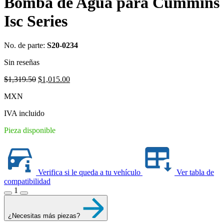
Bomba de Agua para Cummins
Isc Series
No. de parte:
S20-0234
Sin reseñas
Original
Current
$
1,319.50
$
1,015.00
price
price
MXN
was:
is:
$1,319.50.
$1,015.00.
IVA incluido
Pieza disponible
Verifica si le queda a tu vehículo
Ver tabla de
compatibilidad
1
¿Necesitas más piezas?