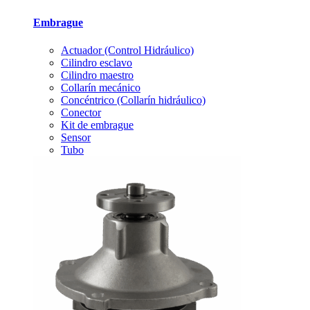
Embrague
Actuador (Control Hidráulico)
Cilindro esclavo
Cilindro maestro
Collarín mecánico
Concéntrico (Collarín hidráulico)
Conector
Kit de embrague
Sensor
Tubo