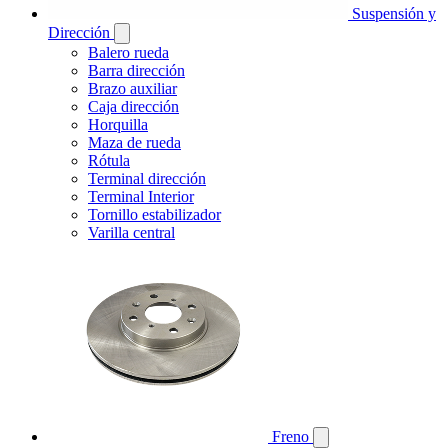
Suspensión y
Dirección
Balero rueda
Barra dirección
Brazo auxiliar
Caja dirección
Horquilla
Maza de rueda
Rótula
Terminal dirección
Terminal Interior
Tornillo estabilizador
Varilla central
Freno