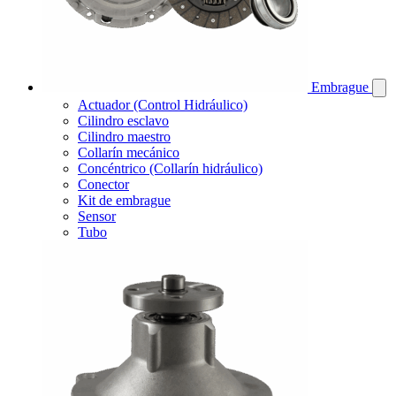
Embrague
Actuador (Control Hidráulico)
Cilindro esclavo
Cilindro maestro
Collarín mecánico
Concéntrico (Collarín hidráulico)
Conector
Kit de embrague
Sensor
Tubo