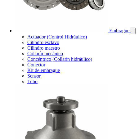
Embrague
Actuador (Control Hidráulico)
Cilindro esclavo
Cilindro maestro
Collarín mecánico
Concéntrico (Collarín hidráulico)
Conector
Kit de embrague
Sensor
Tubo