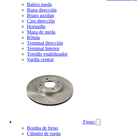
Balero rueda
Barra dirección
Brazo auxiliar
Caja dirección
Horquilla
Maza de rueda
Rótula
Terminal dirección
Terminal Interior
Tornillo estabilizador
Varilla central
Freno
Bomba de freno
Cilindro de rueda