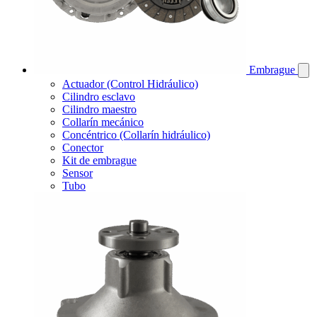
Embrague
Actuador (Control Hidráulico)
Cilindro esclavo
Cilindro maestro
Collarín mecánico
Concéntrico (Collarín hidráulico)
Conector
Kit de embrague
Sensor
Tubo