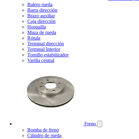
Balero rueda
Barra dirección
Brazo auxiliar
Caja dirección
Horquilla
Maza de rueda
Rótula
Terminal dirección
Terminal Interior
Tornillo estabilizador
Varilla central
Freno
Bomba de freno
Cilindro de rueda