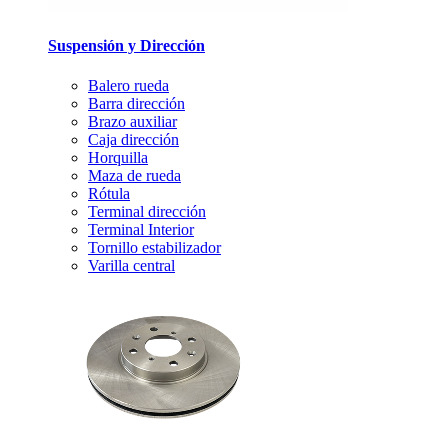
Suspensión y Dirección
Balero rueda
Barra dirección
Brazo auxiliar
Caja dirección
Horquilla
Maza de rueda
Rótula
Terminal dirección
Terminal Interior
Tornillo estabilizador
Varilla central