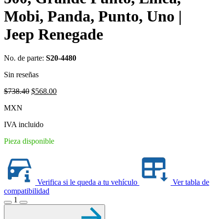
Mobi, Panda, Punto, Uno |
Jeep Renegade
No. de parte:
S20-4480
Sin reseñas
Original
Current
$
738.40
$
568.00
price
price
MXN
was:
is:
$738.40.
$568.00.
IVA incluido
Pieza disponible
Verifica si le queda a tu vehículo
Ver tabla de
compatibilidad
1