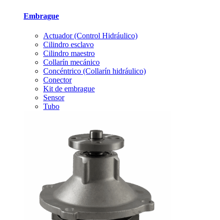
Embrague
Actuador (Control Hidráulico)
Cilindro esclavo
Cilindro maestro
Collarín mecánico
Concéntrico (Collarín hidráulico)
Conector
Kit de embrague
Sensor
Tubo