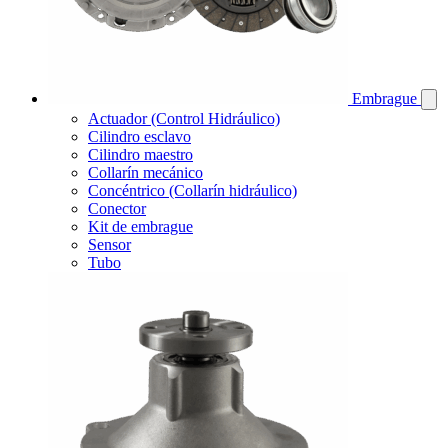
Embrague
Actuador (Control Hidráulico)
Cilindro esclavo
Cilindro maestro
Collarín mecánico
Concéntrico (Collarín hidráulico)
Conector
Kit de embrague
Sensor
Tubo