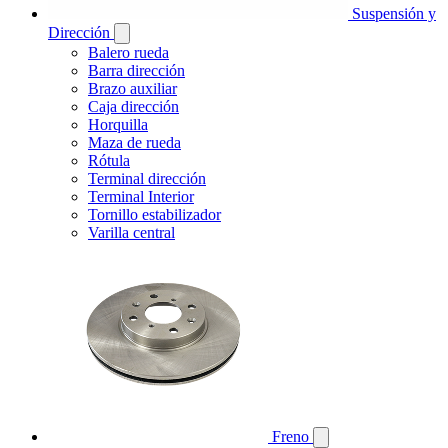
Suspensión y
Dirección
Balero rueda
Barra dirección
Brazo auxiliar
Caja dirección
Horquilla
Maza de rueda
Rótula
Terminal dirección
Terminal Interior
Tornillo estabilizador
Varilla central
Freno