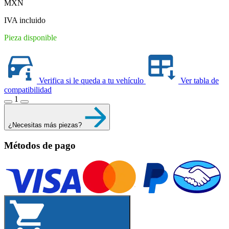
MXN
was:
is:
$960.70.
$739.00.
IVA incluido
Pieza disponible
Verifica si le queda a tu vehículo
Ver tabla de
compatibilidad
1
¿Necesitas más piezas?
Métodos de pago