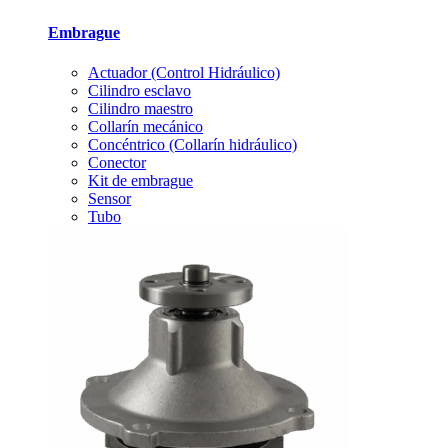
Embrague
Actuador (Control Hidráulico)
Cilindro esclavo
Cilindro maestro
Collarín mecánico
Concéntrico (Collarín hidráulico)
Conector
Kit de embrague
Sensor
Tubo