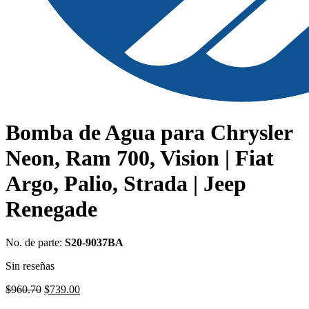
Bomba de Agua para Chrysler
Neon, Ram 700, Vision | Fiat
Argo, Palio, Strada | Jeep
Renegade
No. de parte:
S20-9037BA
Sin reseñas
Original
Current
$
960.70
$
739.00
price
price