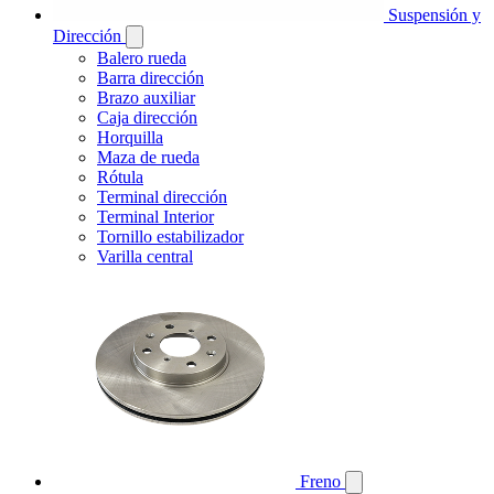
Suspensión y
Dirección
Balero rueda
Barra dirección
Brazo auxiliar
Caja dirección
Horquilla
Maza de rueda
Rótula
Terminal dirección
Terminal Interior
Tornillo estabilizador
Varilla central
Freno