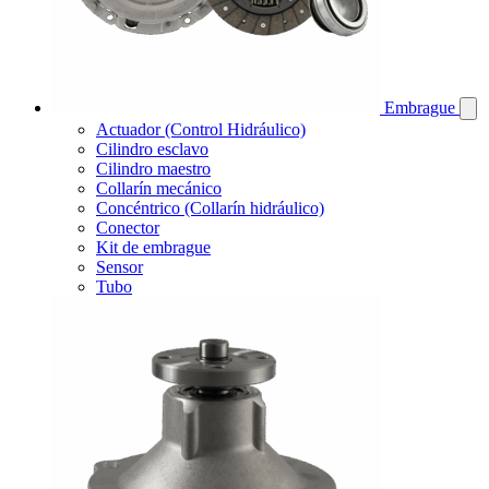
Embrague
Actuador (Control Hidráulico)
Cilindro esclavo
Cilindro maestro
Collarín mecánico
Concéntrico (Collarín hidráulico)
Conector
Kit de embrague
Sensor
Tubo