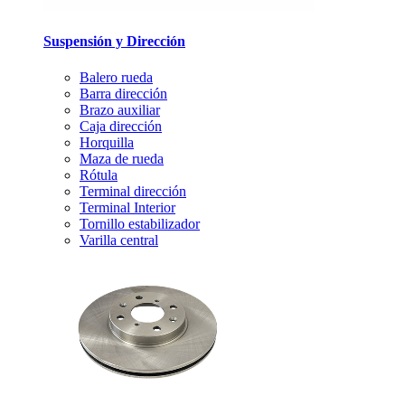
Suspensión y Dirección
Balero rueda
Barra dirección
Brazo auxiliar
Caja dirección
Horquilla
Maza de rueda
Rótula
Terminal dirección
Terminal Interior
Tornillo estabilizador
Varilla central