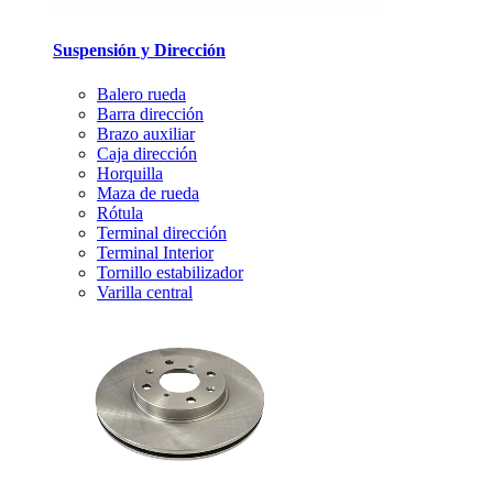
Suspensión y Dirección
Balero rueda
Barra dirección
Brazo auxiliar
Caja dirección
Horquilla
Maza de rueda
Rótula
Terminal dirección
Terminal Interior
Tornillo estabilizador
Varilla central