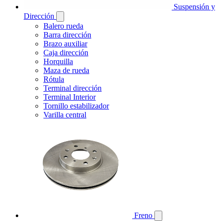
Suspensión y
Dirección
Balero rueda
Barra dirección
Brazo auxiliar
Caja dirección
Horquilla
Maza de rueda
Rótula
Terminal dirección
Terminal Interior
Tornillo estabilizador
Varilla central
Freno