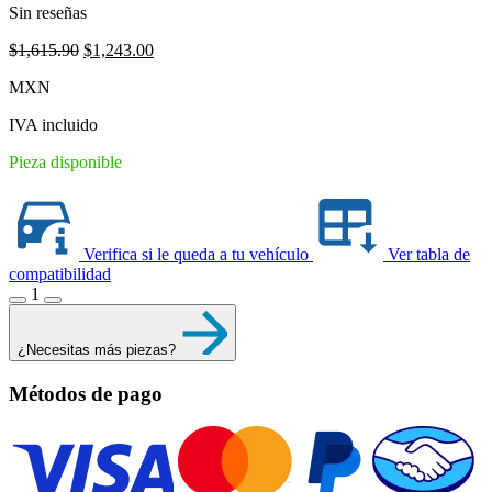
Sin reseñas
Original
Current
$
1,615.90
$
1,243.00
price
price
MXN
was:
is:
$1,615.90.
$1,243.00.
IVA incluido
Pieza disponible
Verifica si le queda a tu vehículo
Ver tabla de
compatibilidad
1
¿Necesitas más piezas?
Métodos de pago