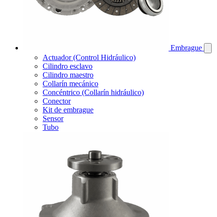
Embrague
Actuador (Control Hidráulico)
Cilindro esclavo
Cilindro maestro
Collarín mecánico
Concéntrico (Collarín hidráulico)
Conector
Kit de embrague
Sensor
Tubo