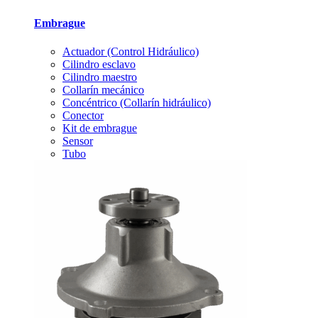
Embrague
Actuador (Control Hidráulico)
Cilindro esclavo
Cilindro maestro
Collarín mecánico
Concéntrico (Collarín hidráulico)
Conector
Kit de embrague
Sensor
Tubo