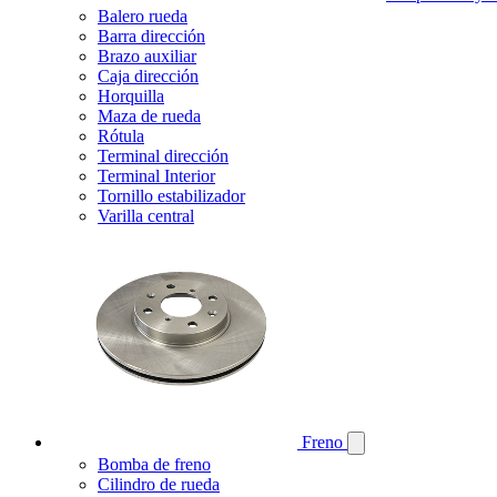
Balero rueda
Barra dirección
Brazo auxiliar
Caja dirección
Horquilla
Maza de rueda
Rótula
Terminal dirección
Terminal Interior
Tornillo estabilizador
Varilla central
Freno
Bomba de freno
Cilindro de rueda