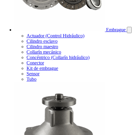
Embrague
Actuador (Control Hidráulico)
Cilindro esclavo
Cilindro maestro
Collarín mecánico
Concéntrico (Collarín hidráulico)
Conector
Kit de embrague
Sensor
Tubo