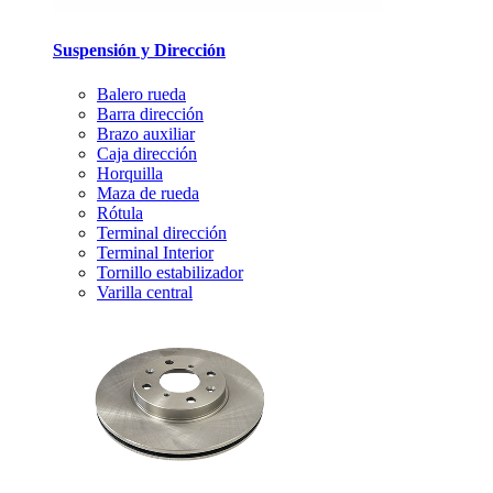
Suspensión y Dirección
Balero rueda
Barra dirección
Brazo auxiliar
Caja dirección
Horquilla
Maza de rueda
Rótula
Terminal dirección
Terminal Interior
Tornillo estabilizador
Varilla central