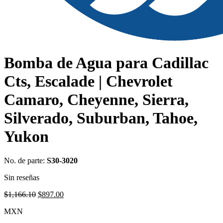
Bomba de Agua para Cadillac
Cts, Escalade | Chevrolet
Camaro, Cheyenne, Sierra,
Silverado, Suburban, Tahoe,
Yukon
No. de parte:
S30-3020
Sin reseñas
Original
Current
$
1,166.10
$
897.00
price
price
MXN
was:
is:
$1,166.10.
$897.00.