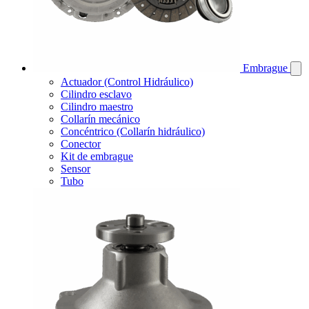
Embrague
Actuador (Control Hidráulico)
Cilindro esclavo
Cilindro maestro
Collarín mecánico
Concéntrico (Collarín hidráulico)
Conector
Kit de embrague
Sensor
Tubo