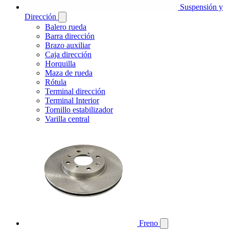
Suspensión y
Dirección
Balero rueda
Barra dirección
Brazo auxiliar
Caja dirección
Horquilla
Maza de rueda
Rótula
Terminal dirección
Terminal Interior
Tornillo estabilizador
Varilla central
Freno