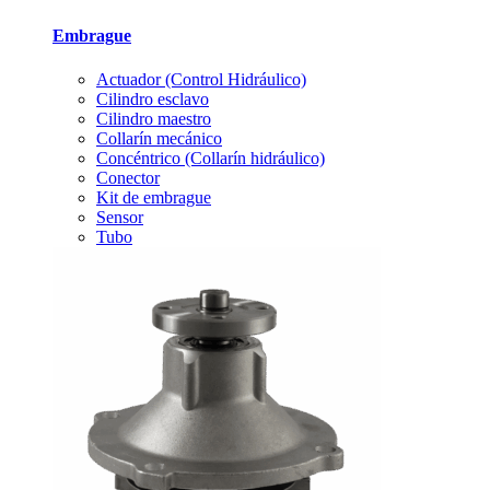
Embrague
Actuador (Control Hidráulico)
Cilindro esclavo
Cilindro maestro
Collarín mecánico
Concéntrico (Collarín hidráulico)
Conector
Kit de embrague
Sensor
Tubo