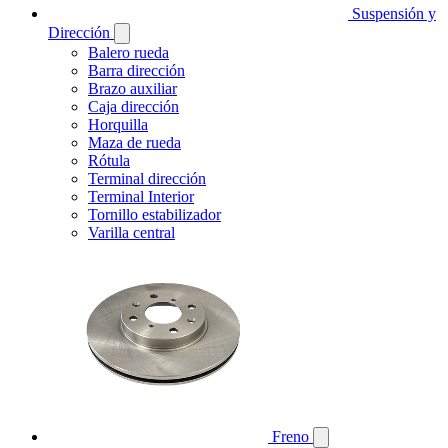
Suspensión y
Dirección
Balero rueda
Barra dirección
Brazo auxiliar
Caja dirección
Horquilla
Maza de rueda
Rótula
Terminal dirección
Terminal Interior
Tornillo estabilizador
Varilla central
Freno