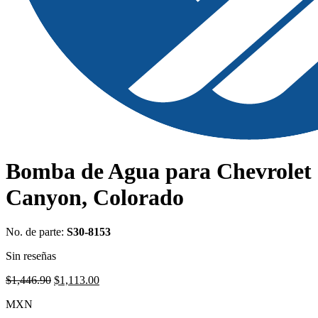
Bomba de Agua para Chevrolet
Canyon, Colorado
No. de parte:
S30-8153
Sin reseñas
Original
Current
$
1,446.90
$
1,113.00
price
price
MXN
was:
is:
$1,446.90.
$1,113.00.