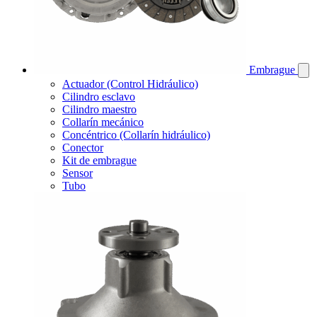
Embrague
Actuador (Control Hidráulico)
Cilindro esclavo
Cilindro maestro
Collarín mecánico
Concéntrico (Collarín hidráulico)
Conector
Kit de embrague
Sensor
Tubo