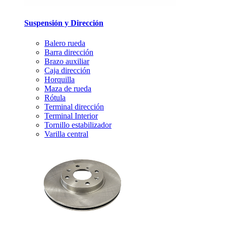
Suspensión y Dirección
Balero rueda
Barra dirección
Brazo auxiliar
Caja dirección
Horquilla
Maza de rueda
Rótula
Terminal dirección
Terminal Interior
Tornillo estabilizador
Varilla central