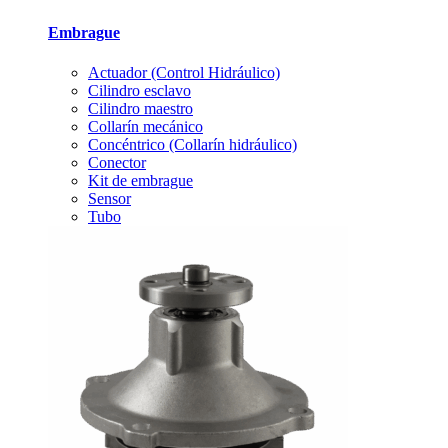
Embrague
Actuador (Control Hidráulico)
Cilindro esclavo
Cilindro maestro
Collarín mecánico
Concéntrico (Collarín hidráulico)
Conector
Kit de embrague
Sensor
Tubo