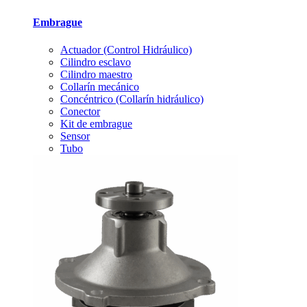
Embrague
Actuador (Control Hidráulico)
Cilindro esclavo
Cilindro maestro
Collarín mecánico
Concéntrico (Collarín hidráulico)
Conector
Kit de embrague
Sensor
Tubo