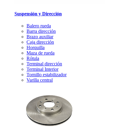
Suspensión y Dirección
Balero rueda
Barra dirección
Brazo auxiliar
Caja dirección
Horquilla
Maza de rueda
Rótula
Terminal dirección
Terminal Interior
Tornillo estabilizador
Varilla central