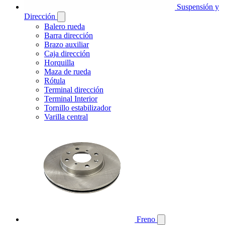
Suspensión y
Dirección
Balero rueda
Barra dirección
Brazo auxiliar
Caja dirección
Horquilla
Maza de rueda
Rótula
Terminal dirección
Terminal Interior
Tornillo estabilizador
Varilla central
Freno