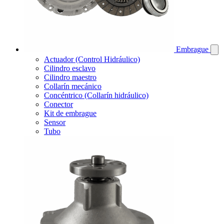
Embrague
Actuador (Control Hidráulico)
Cilindro esclavo
Cilindro maestro
Collarín mecánico
Concéntrico (Collarín hidráulico)
Conector
Kit de embrague
Sensor
Tubo