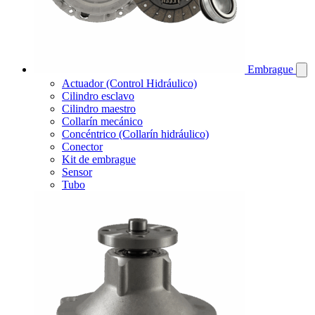
Embrague
Actuador (Control Hidráulico)
Cilindro esclavo
Cilindro maestro
Collarín mecánico
Concéntrico (Collarín hidráulico)
Conector
Kit de embrague
Sensor
Tubo