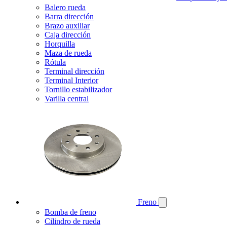
Balero rueda
Barra dirección
Brazo auxiliar
Caja dirección
Horquilla
Maza de rueda
Rótula
Terminal dirección
Terminal Interior
Tornillo estabilizador
Varilla central
Freno
Bomba de freno
Cilindro de rueda