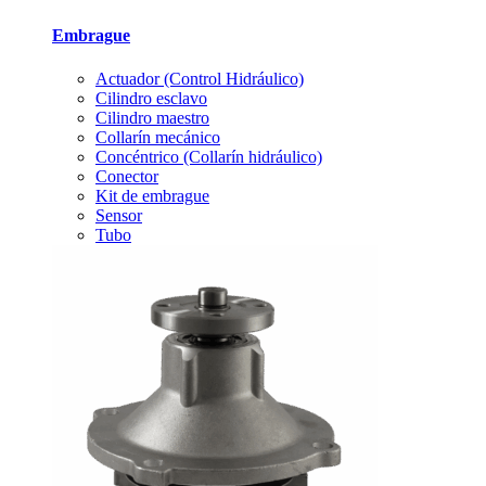
Embrague
Actuador (Control Hidráulico)
Cilindro esclavo
Cilindro maestro
Collarín mecánico
Concéntrico (Collarín hidráulico)
Conector
Kit de embrague
Sensor
Tubo