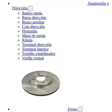
Suspensión y
Dirección
Balero rueda
Barra dirección
Brazo auxiliar
Caja dirección
Horquilla
Maza de rueda
Rótula
Terminal dirección
Terminal Interior
Tornillo estabilizador
Varilla central
Freno