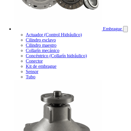
Embrague
Actuador (Control Hidráulico)
Cilindro esclavo
Cilindro maestro
Collarín mecánico
Concéntrico (Collarín hidráulico)
Conector
Kit de embrague
Sensor
Tubo