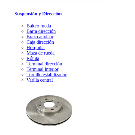
Suspensión y Dirección
Balero rueda
Barra dirección
Brazo auxiliar
Caja dirección
Horquilla
Maza de rueda
Rótula
Terminal dirección
Terminal Interior
Tornillo estabilizador
Varilla central