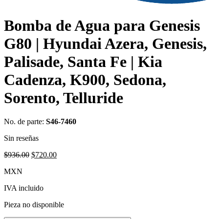
Bomba de Agua para Genesis
G80 | Hyundai Azera, Genesis,
Palisade, Santa Fe | Kia
Cadenza, K900, Sedona,
Sorento, Telluride
No. de parte:
S46-7460
Sin reseñas
Original
Current
$
936.00
$
720.00
price
price
MXN
was:
is:
$936.00.
$720.00.
IVA incluido
Pieza no disponible