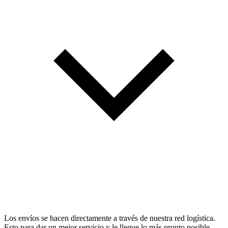
Los envíos se hacen directamente a través de nuestra red logística.
Esto para dar un mejor servicio y le llegue lo más pronto posible.