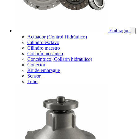
Embrague
Actuador (Control Hidráulico)
Cilindro esclavo
Cilindro maestro
Collarín mecánico
Concéntrico (Collarín hidráulico)
Conector
Kit de embrague
Sensor
Tubo