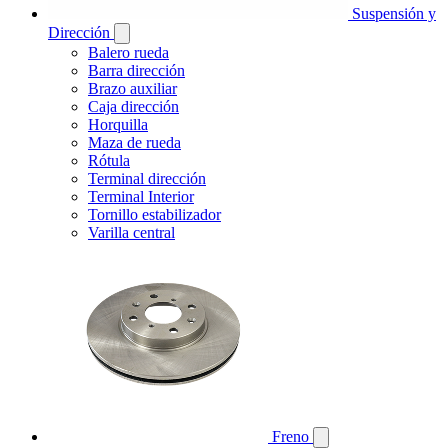
Suspensión y
Dirección
Balero rueda
Barra dirección
Brazo auxiliar
Caja dirección
Horquilla
Maza de rueda
Rótula
Terminal dirección
Terminal Interior
Tornillo estabilizador
Varilla central
Freno