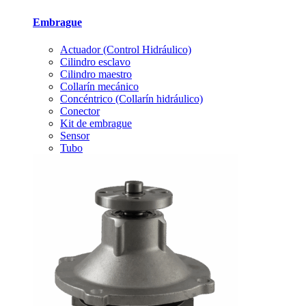
Embrague
Actuador (Control Hidráulico)
Cilindro esclavo
Cilindro maestro
Collarín mecánico
Concéntrico (Collarín hidráulico)
Conector
Kit de embrague
Sensor
Tubo