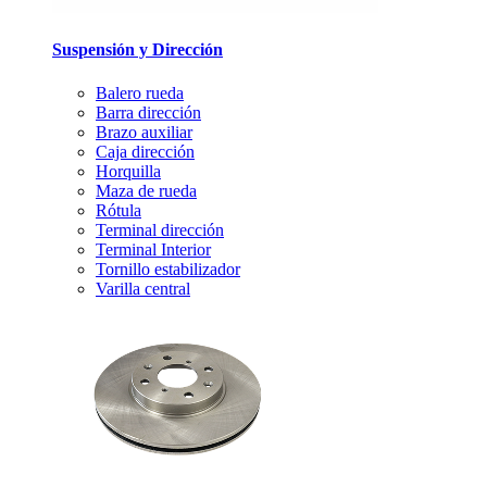
Suspensión y Dirección
Balero rueda
Barra dirección
Brazo auxiliar
Caja dirección
Horquilla
Maza de rueda
Rótula
Terminal dirección
Terminal Interior
Tornillo estabilizador
Varilla central