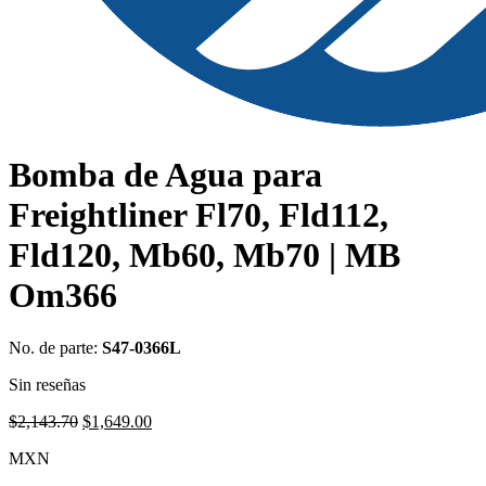
Bomba de Agua para
Freightliner Fl70, Fld112,
Fld120, Mb60, Mb70 | MB
Om366
No. de parte:
S47-0366L
Sin reseñas
Original
Current
$
2,143.70
$
1,649.00
price
price
MXN
was:
is:
$2,143.70.
$1,649.00.