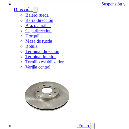
Suspensión y
Dirección
Balero rueda
Barra dirección
Brazo auxiliar
Caja dirección
Horquilla
Maza de rueda
Rótula
Terminal dirección
Terminal Interior
Tornillo estabilizador
Varilla central
Freno