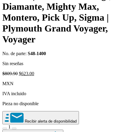
Diamante, Mighty Max,
Montero, Pick Up, Sigma |
Plymouth Grand Voyager,
Voyager
No. de parte:
S48-1400
Sin reseñas
Original
Current
$
809.90
$
623.00
price
price
MXN
was:
is:
$809.90.
$623.00.
IVA incluido
Pieza no disponible
Recibir alerta de disponibilidad
1