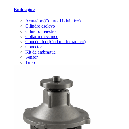
Embrague
Actuador (Control Hidráulico)
Cilindro esclavo
Cilindro maestro
Collarín mecánico
Concéntrico (Collarín hidráulico)
Conector
Kit de embrague
Sensor
Tubo