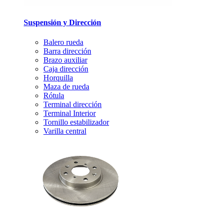
Suspensión y Dirección
Balero rueda
Barra dirección
Brazo auxiliar
Caja dirección
Horquilla
Maza de rueda
Rótula
Terminal dirección
Terminal Interior
Tornillo estabilizador
Varilla central