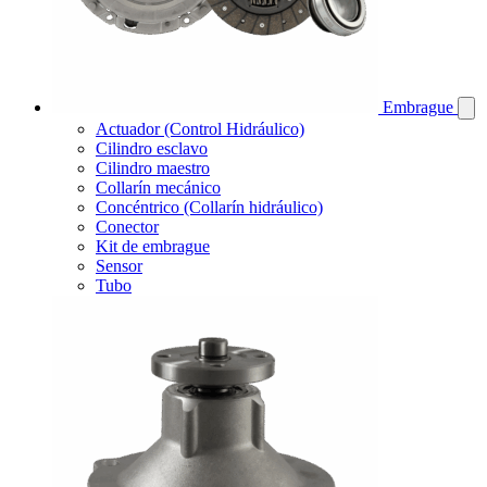
Embrague
Actuador (Control Hidráulico)
Cilindro esclavo
Cilindro maestro
Collarín mecánico
Concéntrico (Collarín hidráulico)
Conector
Kit de embrague
Sensor
Tubo