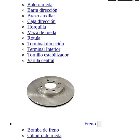
Balero rueda
Barra dirección
Brazo auxiliar
Caja dirección
Horquilla
Maza de rueda
Rótula
Terminal dirección
Terminal Interior
Tornillo estabilizador
Varilla central
Freno
Bomba de freno
Cilindro de rueda