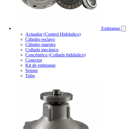
Embrague
Actuador (Control Hidráulico)
Cilindro esclavo
Cilindro maestro
Collarín mecánico
Concéntrico (Collarín hidráulico)
Conector
Kit de embrague
Sensor
Tubo