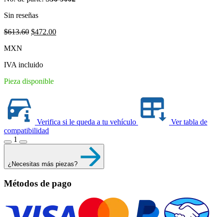
Sin reseñas
Original
Current
$
613.60
$
472.00
price
price
MXN
was:
is:
$613.60.
$472.00.
IVA incluido
Pieza disponible
Verifica si le queda a tu vehículo
Ver tabla de
compatibilidad
1
¿Necesitas más piezas?
Métodos de pago