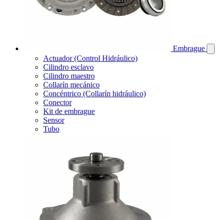
Embrague
Actuador (Control Hidráulico)
Cilindro esclavo
Cilindro maestro
Collarín mecánico
Concéntrico (Collarín hidráulico)
Conector
Kit de embrague
Sensor
Tubo