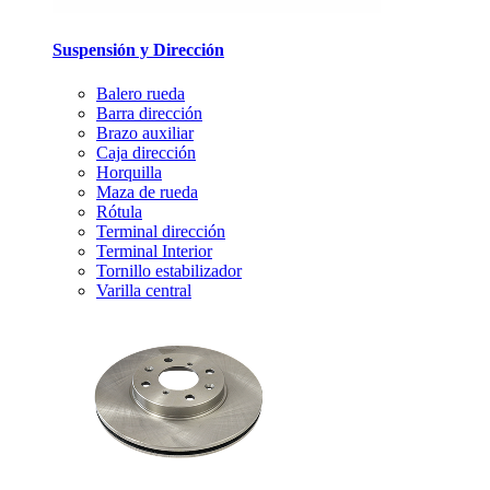
Suspensión y Dirección
Balero rueda
Barra dirección
Brazo auxiliar
Caja dirección
Horquilla
Maza de rueda
Rótula
Terminal dirección
Terminal Interior
Tornillo estabilizador
Varilla central