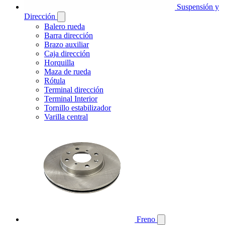
Suspensión y
Dirección
Balero rueda
Barra dirección
Brazo auxiliar
Caja dirección
Horquilla
Maza de rueda
Rótula
Terminal dirección
Terminal Interior
Tornillo estabilizador
Varilla central
Freno