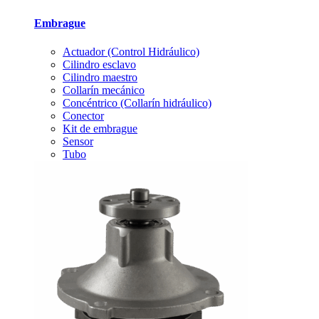
Embrague
Actuador (Control Hidráulico)
Cilindro esclavo
Cilindro maestro
Collarín mecánico
Concéntrico (Collarín hidráulico)
Conector
Kit de embrague
Sensor
Tubo