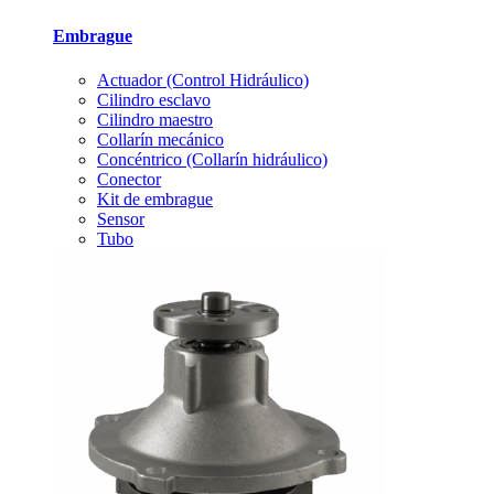
Embrague
Actuador (Control Hidráulico)
Cilindro esclavo
Cilindro maestro
Collarín mecánico
Concéntrico (Collarín hidráulico)
Conector
Kit de embrague
Sensor
Tubo