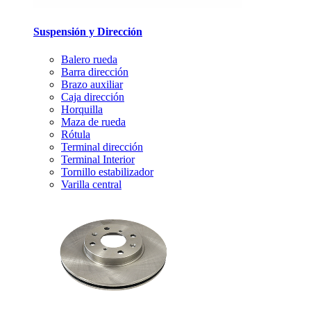
Suspensión y Dirección
Balero rueda
Barra dirección
Brazo auxiliar
Caja dirección
Horquilla
Maza de rueda
Rótula
Terminal dirección
Terminal Interior
Tornillo estabilizador
Varilla central