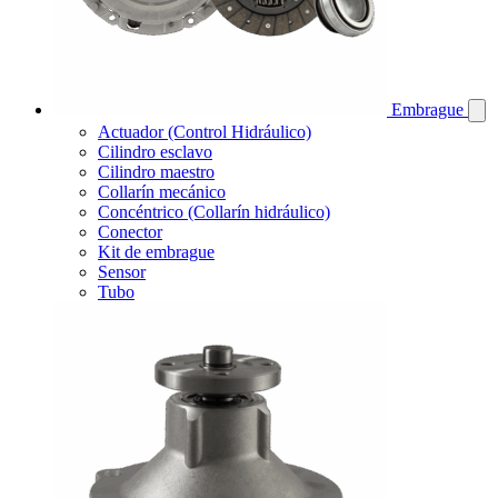
Embrague
Actuador (Control Hidráulico)
Cilindro esclavo
Cilindro maestro
Collarín mecánico
Concéntrico (Collarín hidráulico)
Conector
Kit de embrague
Sensor
Tubo