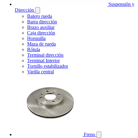
Suspensión y
Dirección
Balero rueda
Barra dirección
Brazo auxiliar
Caja dirección
Horquilla
Maza de rueda
Rótula
Terminal dirección
Terminal Interior
Tornillo estabilizador
Varilla central
Freno