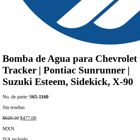
Bomba de Agua para Chevrolet
Tracker | Pontiac Sunrunner |
Suzuki Esteem, Sidekick, X-90
No. de parte:
S65-1160
Sin reseñas
Original
Current
$
620.10
$
477.00
price
price
MXN
was:
is:
$620.10.
$477.00.
IVA incluido