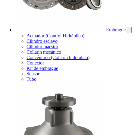
Embrague
Actuador (Control Hidráulico)
Cilindro esclavo
Cilindro maestro
Collarín mecánico
Concéntrico (Collarín hidráulico)
Conector
Kit de embrague
Sensor
Tubo