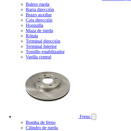
Balero rueda
Barra dirección
Brazo auxiliar
Caja dirección
Horquilla
Maza de rueda
Rótula
Terminal dirección
Terminal Interior
Tornillo estabilizador
Varilla central
Freno
Bomba de freno
Cilindro de rueda