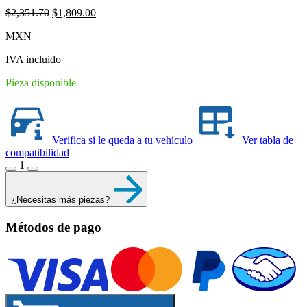
Original
Current
$
2,351.70
$
1,809.00
price
price
MXN
was:
is:
$2,351.70.
$1,809.00.
IVA incluido
Pieza disponible
Verifica si le queda a tu vehículo
Ver tabla de
compatibilidad
1
¿Necesitas más piezas?
Métodos de pago