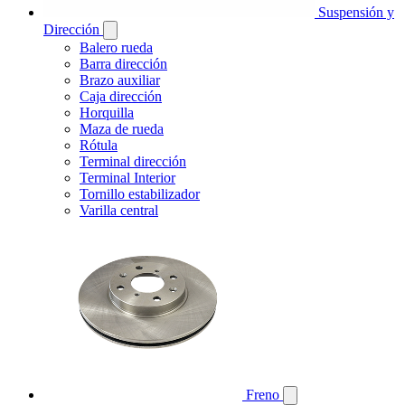
Suspensión y
Dirección
Balero rueda
Barra dirección
Brazo auxiliar
Caja dirección
Horquilla
Maza de rueda
Rótula
Terminal dirección
Terminal Interior
Tornillo estabilizador
Varilla central
Freno