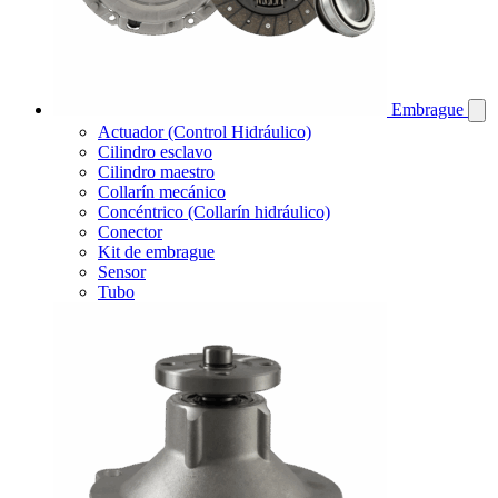
Embrague
Actuador (Control Hidráulico)
Cilindro esclavo
Cilindro maestro
Collarín mecánico
Concéntrico (Collarín hidráulico)
Conector
Kit de embrague
Sensor
Tubo