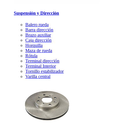
Suspensión y Dirección
Balero rueda
Barra dirección
Brazo auxiliar
Caja dirección
Horquilla
Maza de rueda
Rótula
Terminal dirección
Terminal Interior
Tornillo estabilizador
Varilla central