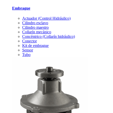
Embrague
Actuador (Control Hidráulico)
Cilindro esclavo
Cilindro maestro
Collarín mecánico
Concéntrico (Collarín hidráulico)
Conector
Kit de embrague
Sensor
Tubo