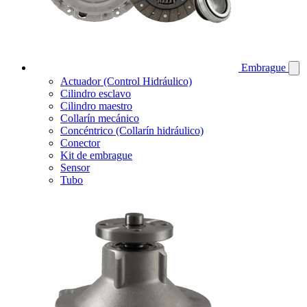
Embrague
Actuador (Control Hidráulico)
Cilindro esclavo
Cilindro maestro
Collarín mecánico
Concéntrico (Collarín hidráulico)
Conector
Kit de embrague
Sensor
Tubo