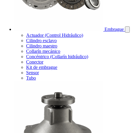
Embrague
Actuador (Control Hidráulico)
Cilindro esclavo
Cilindro maestro
Collarín mecánico
Concéntrico (Collarín hidráulico)
Conector
Kit de embrague
Sensor
Tubo