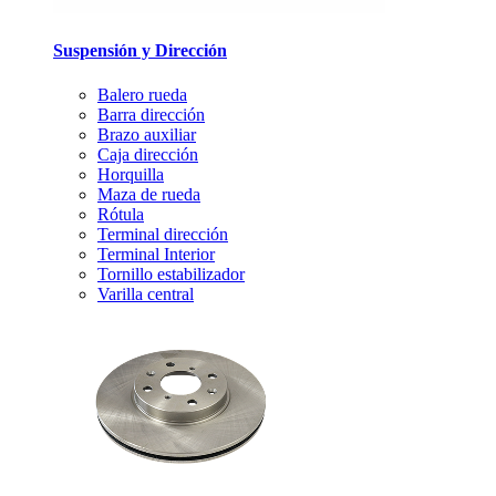
Suspensión y Dirección
Balero rueda
Barra dirección
Brazo auxiliar
Caja dirección
Horquilla
Maza de rueda
Rótula
Terminal dirección
Terminal Interior
Tornillo estabilizador
Varilla central