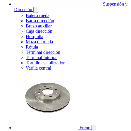
Suspensión y
Dirección
Balero rueda
Barra dirección
Brazo auxiliar
Caja dirección
Horquilla
Maza de rueda
Rótula
Terminal dirección
Terminal Interior
Tornillo estabilizador
Varilla central
Freno