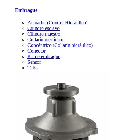
Embrague
Actuador (Control Hidráulico)
Cilindro esclavo
Cilindro maestro
Collarín mecánico
Concéntrico (Collarín hidráulico)
Conector
Kit de embrague
Sensor
Tubo