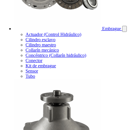
Embrague
Actuador (Control Hidráulico)
Cilindro esclavo
Cilindro maestro
Collarín mecánico
Concéntrico (Collarín hidráulico)
Conector
Kit de embrague
Sensor
Tubo