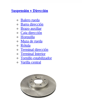
Suspensión y Dirección
Balero rueda
Barra dirección
Brazo auxiliar
Caja dirección
Horquilla
Maza de rueda
Rótula
Terminal dirección
Terminal Interior
Tornillo estabilizador
Varilla central