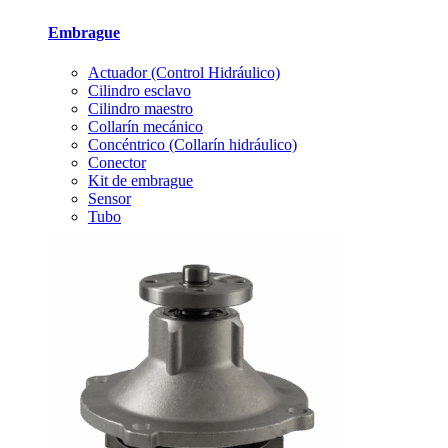
Embrague
Actuador (Control Hidráulico)
Cilindro esclavo
Cilindro maestro
Collarín mecánico
Concéntrico (Collarín hidráulico)
Conector
Kit de embrague
Sensor
Tubo