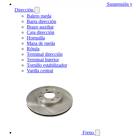
Suspensión y
Dirección
Balero rueda
Barra dirección
Brazo auxiliar
Caja dirección
Horquilla
Maza de rueda
Rótula
Terminal dirección
Terminal Interior
Tornillo estabilizador
Varilla central
Freno