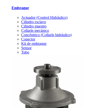
Embrague
Actuador (Control Hidráulico)
Cilindro esclavo
Cilindro maestro
Collarín mecánico
Concéntrico (Collarín hidráulico)
Conector
Kit de embrague
Sensor
Tubo