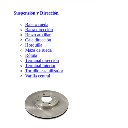
Suspensión y Dirección
Balero rueda
Barra dirección
Brazo auxiliar
Caja dirección
Horquilla
Maza de rueda
Rótula
Terminal dirección
Terminal Interior
Tornillo estabilizador
Varilla central