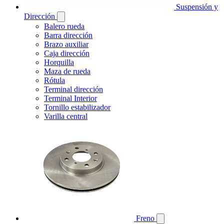
Suspensión y
Dirección
Balero rueda
Barra dirección
Brazo auxiliar
Caja dirección
Horquilla
Maza de rueda
Rótula
Terminal dirección
Terminal Interior
Tornillo estabilizador
Varilla central
Freno