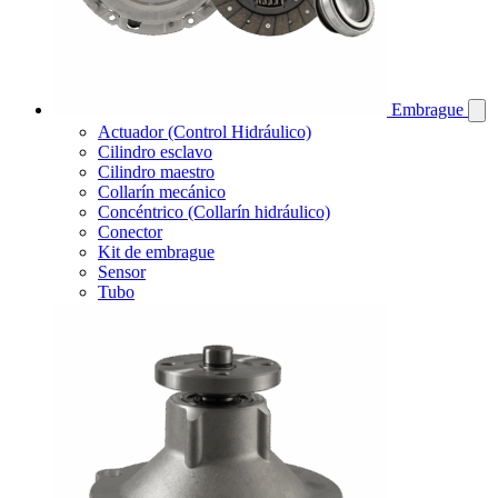
Embrague
Actuador (Control Hidráulico)
Cilindro esclavo
Cilindro maestro
Collarín mecánico
Concéntrico (Collarín hidráulico)
Conector
Kit de embrague
Sensor
Tubo