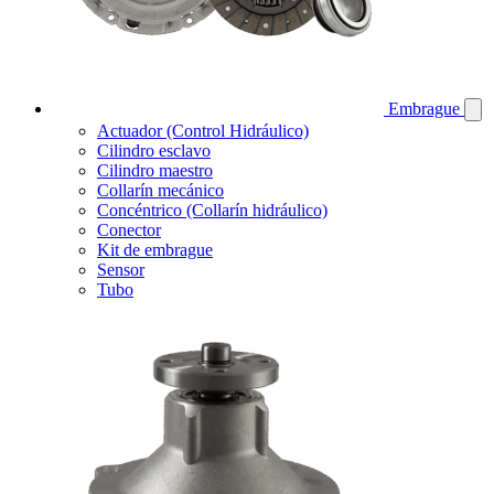
Embrague
Actuador (Control Hidráulico)
Cilindro esclavo
Cilindro maestro
Collarín mecánico
Concéntrico (Collarín hidráulico)
Conector
Kit de embrague
Sensor
Tubo