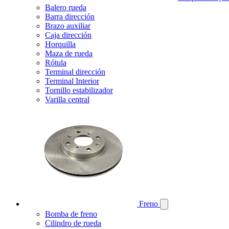
Balero rueda
Barra dirección
Brazo auxiliar
Caja dirección
Horquilla
Maza de rueda
Rótula
Terminal dirección
Terminal Interior
Tornillo estabilizador
Varilla central
Freno
Bomba de freno
Cilindro de rueda