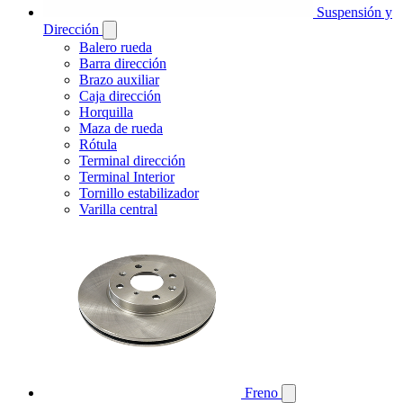
Suspensión y
Dirección
Balero rueda
Barra dirección
Brazo auxiliar
Caja dirección
Horquilla
Maza de rueda
Rótula
Terminal dirección
Terminal Interior
Tornillo estabilizador
Varilla central
Freno