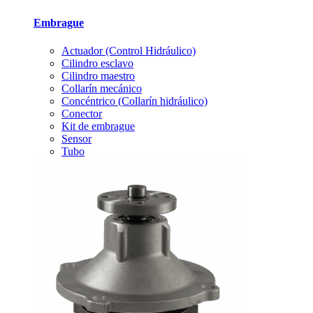
Embrague
Actuador (Control Hidráulico)
Cilindro esclavo
Cilindro maestro
Collarín mecánico
Concéntrico (Collarín hidráulico)
Conector
Kit de embrague
Sensor
Tubo