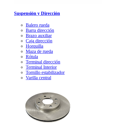
Suspensión y Dirección
Balero rueda
Barra dirección
Brazo auxiliar
Caja dirección
Horquilla
Maza de rueda
Rótula
Terminal dirección
Terminal Interior
Tornillo estabilizador
Varilla central