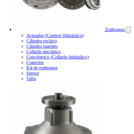
Embrague
Actuador (Control Hidráulico)
Cilindro esclavo
Cilindro maestro
Collarín mecánico
Concéntrico (Collarín hidráulico)
Conector
Kit de embrague
Sensor
Tubo