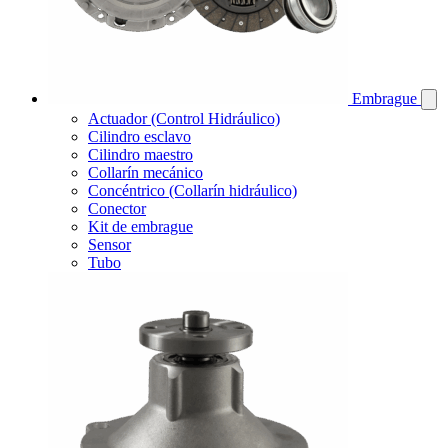
Embrague
Actuador (Control Hidráulico)
Cilindro esclavo
Cilindro maestro
Collarín mecánico
Concéntrico (Collarín hidráulico)
Conector
Kit de embrague
Sensor
Tubo