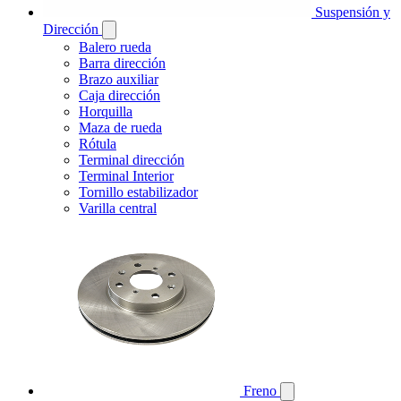
Suspensión y
Dirección
Balero rueda
Barra dirección
Brazo auxiliar
Caja dirección
Horquilla
Maza de rueda
Rótula
Terminal dirección
Terminal Interior
Tornillo estabilizador
Varilla central
Freno