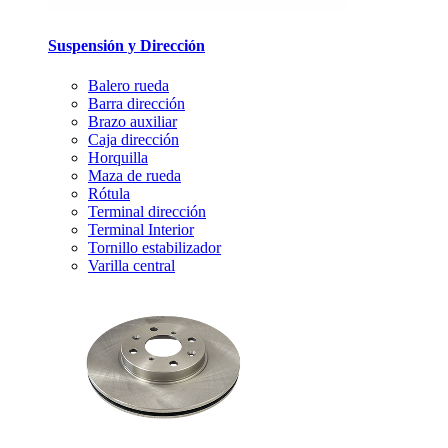
Suspensión y Dirección
Balero rueda
Barra dirección
Brazo auxiliar
Caja dirección
Horquilla
Maza de rueda
Rótula
Terminal dirección
Terminal Interior
Tornillo estabilizador
Varilla central