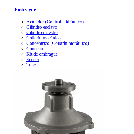
Embrague
Actuador (Control Hidráulico)
Cilindro esclavo
Cilindro maestro
Collarín mecánico
Concéntrico (Collarín hidráulico)
Conector
Kit de embrague
Sensor
Tubo