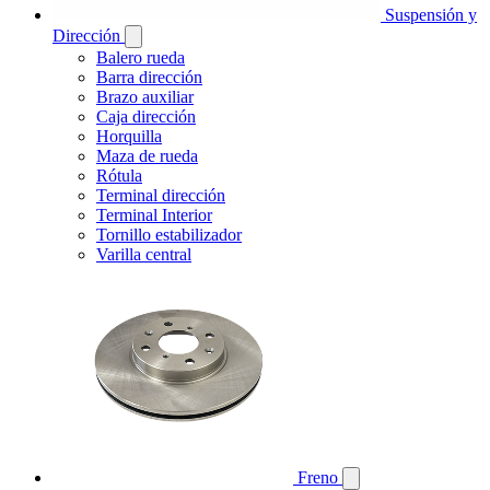
Suspensión y
Dirección
Balero rueda
Barra dirección
Brazo auxiliar
Caja dirección
Horquilla
Maza de rueda
Rótula
Terminal dirección
Terminal Interior
Tornillo estabilizador
Varilla central
Freno