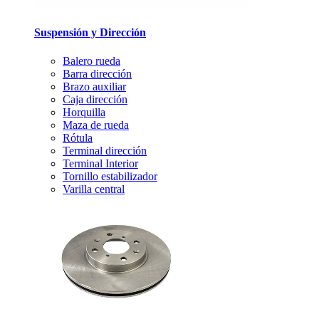
Suspensión y Dirección
Balero rueda
Barra dirección
Brazo auxiliar
Caja dirección
Horquilla
Maza de rueda
Rótula
Terminal dirección
Terminal Interior
Tornillo estabilizador
Varilla central