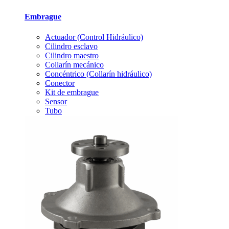
Embrague
Actuador (Control Hidráulico)
Cilindro esclavo
Cilindro maestro
Collarín mecánico
Concéntrico (Collarín hidráulico)
Conector
Kit de embrague
Sensor
Tubo