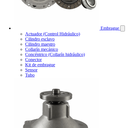
Embrague
Actuador (Control Hidráulico)
Cilindro esclavo
Cilindro maestro
Collarín mecánico
Concéntrico (Collarín hidráulico)
Conector
Kit de embrague
Sensor
Tubo