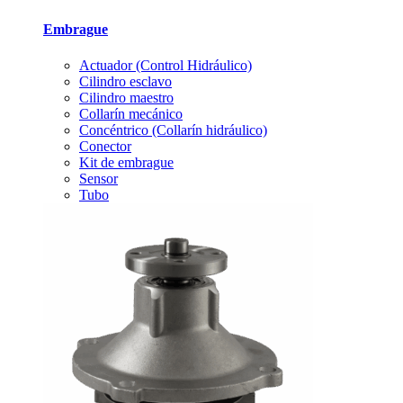
Embrague
Actuador (Control Hidráulico)
Cilindro esclavo
Cilindro maestro
Collarín mecánico
Concéntrico (Collarín hidráulico)
Conector
Kit de embrague
Sensor
Tubo