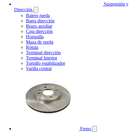
Suspensión y
Dirección
Balero rueda
Barra dirección
Brazo auxiliar
Caja dirección
Horquilla
Maza de rueda
Rótula
Terminal dirección
Terminal Interior
Tornillo estabilizador
Varilla central
Freno