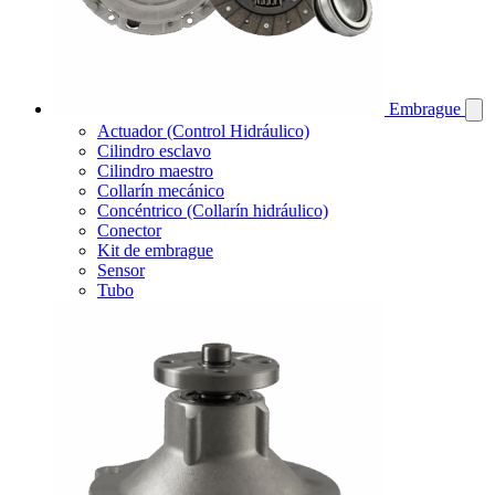
Embrague
Actuador (Control Hidráulico)
Cilindro esclavo
Cilindro maestro
Collarín mecánico
Concéntrico (Collarín hidráulico)
Conector
Kit de embrague
Sensor
Tubo