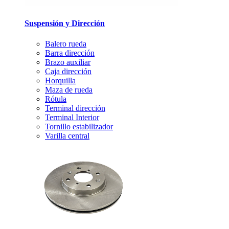
Suspensión y Dirección
Balero rueda
Barra dirección
Brazo auxiliar
Caja dirección
Horquilla
Maza de rueda
Rótula
Terminal dirección
Terminal Interior
Tornillo estabilizador
Varilla central