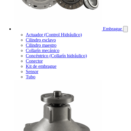
Embrague
Actuador (Control Hidráulico)
Cilindro esclavo
Cilindro maestro
Collarín mecánico
Concéntrico (Collarín hidráulico)
Conector
Kit de embrague
Sensor
Tubo