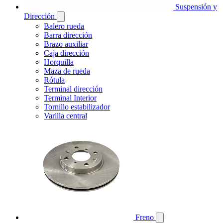
Suspensión y
Dirección
Balero rueda
Barra dirección
Brazo auxiliar
Caja dirección
Horquilla
Maza de rueda
Rótula
Terminal dirección
Terminal Interior
Tornillo estabilizador
Varilla central
Freno