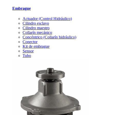
Embrague
Actuador (Control Hidráulico)
Cilindro esclavo
Cilindro maestro
Collarín mecánico
Concéntrico (Collarín hidráulico)
Conector
Kit de embrague
Sensor
Tubo