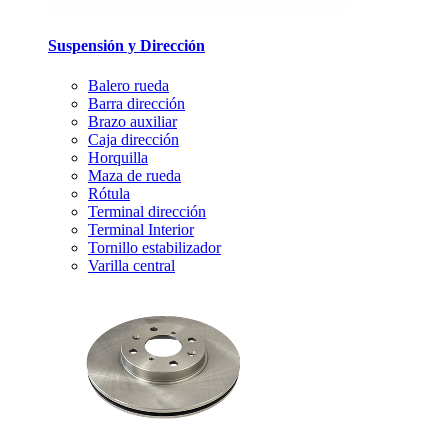
Suspensión y Dirección
Balero rueda
Barra dirección
Brazo auxiliar
Caja dirección
Horquilla
Maza de rueda
Rótula
Terminal dirección
Terminal Interior
Tornillo estabilizador
Varilla central