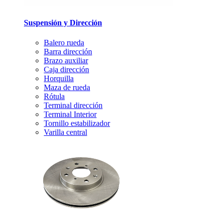
Suspensión y Dirección
Balero rueda
Barra dirección
Brazo auxiliar
Caja dirección
Horquilla
Maza de rueda
Rótula
Terminal dirección
Terminal Interior
Tornillo estabilizador
Varilla central