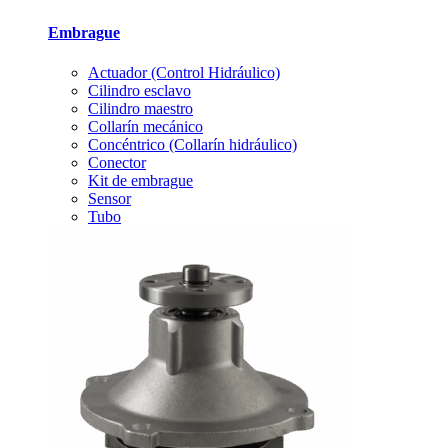
Embrague
Actuador (Control Hidráulico)
Cilindro esclavo
Cilindro maestro
Collarín mecánico
Concéntrico (Collarín hidráulico)
Conector
Kit de embrague
Sensor
Tubo