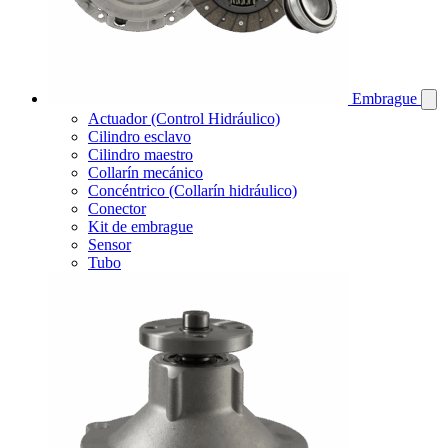
Embrague
Actuador (Control Hidráulico)
Cilindro esclavo
Cilindro maestro
Collarín mecánico
Concéntrico (Collarín hidráulico)
Conector
Kit de embrague
Sensor
Tubo