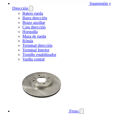
Suspensión y
Dirección
Balero rueda
Barra dirección
Brazo auxiliar
Caja dirección
Horquilla
Maza de rueda
Rótula
Terminal dirección
Terminal Interior
Tornillo estabilizador
Varilla central
Freno