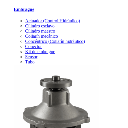
Embrague
Actuador (Control Hidráulico)
Cilindro esclavo
Cilindro maestro
Collarín mecánico
Concéntrico (Collarín hidráulico)
Conector
Kit de embrague
Sensor
Tubo