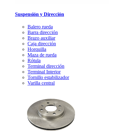
Suspensión y Dirección
Balero rueda
Barra dirección
Brazo auxiliar
Caja dirección
Horquilla
Maza de rueda
Rótula
Terminal dirección
Terminal Interior
Tornillo estabilizador
Varilla central