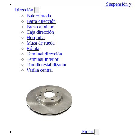
Suspensión y
Dirección
Balero rueda
Barra dirección
Brazo auxiliar
Caja dirección
Horquilla
Maza de rueda
Rótula
Terminal dirección
Terminal Interior
Tornillo estabilizador
Varilla central
Freno