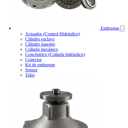
Embrague
Actuador (Control Hidráulico)
Cilindro esclavo
Cilindro maestro
Collarín mecánico
Concéntrico (Collarín hidráulico)
Conector
Kit de embrague
Sensor
Tubo