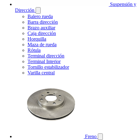
Suspensión y
Dirección
Balero rueda
Barra dirección
Brazo auxiliar
Caja dirección
Horquilla
Maza de rueda
Rótula
Terminal dirección
Terminal Interior
Tornillo estabilizador
Varilla central
Freno