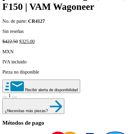
F150 | VAM Wagoneer
No. de parte:
CR4127
Sin reseñas
Original
Current
$
422.50
$
325.00
price
price
MXN
was:
is:
$422.50.
$325.00.
IVA incluido
Pieza no disponible
Recibir alerta de disponibilidad
1
¿Necesitas más piezas?
Métodos de pago