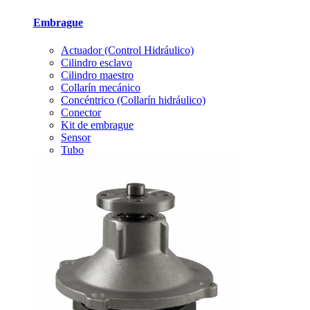
Embrague
Actuador (Control Hidráulico)
Cilindro esclavo
Cilindro maestro
Collarín mecánico
Concéntrico (Collarín hidráulico)
Conector
Kit de embrague
Sensor
Tubo