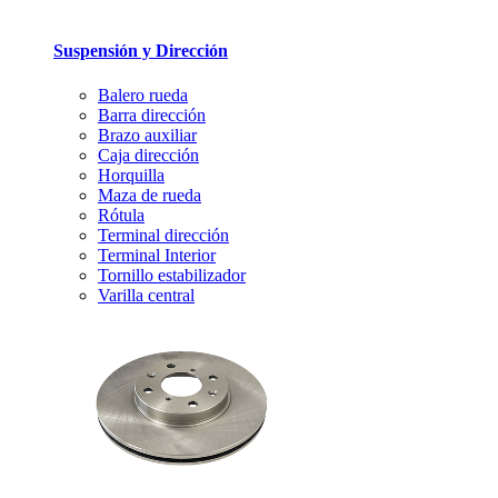
Suspensión y Dirección
Balero rueda
Barra dirección
Brazo auxiliar
Caja dirección
Horquilla
Maza de rueda
Rótula
Terminal dirección
Terminal Interior
Tornillo estabilizador
Varilla central