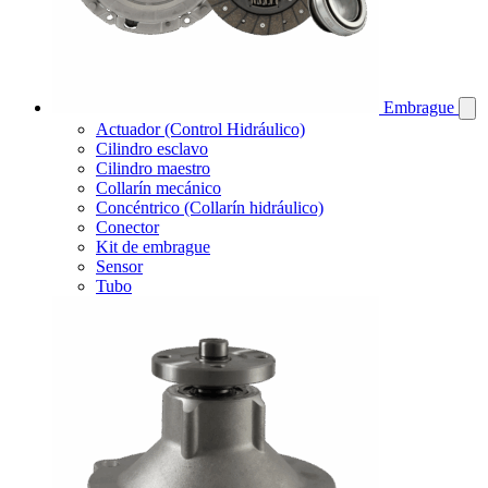
Embrague
Actuador (Control Hidráulico)
Cilindro esclavo
Cilindro maestro
Collarín mecánico
Concéntrico (Collarín hidráulico)
Conector
Kit de embrague
Sensor
Tubo