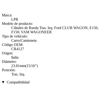
Marca:
LPR
Modelo de producto:
Cilindro de Rueda Tras. Izq. Ford CLUB WAGON, E150,
F150; VAM WAGONEER
Tipo de vehículo:
Carro/Camioneta
Código OEM:
CR4127
Origen:
Italia
Diámetro:
23.81mm(15/16")
Posición:
Tras. Izq.
Compatibilidad