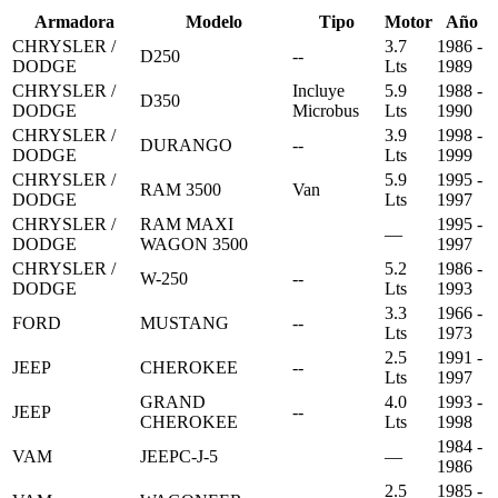
Armadora
Modelo
Tipo
Motor
Año
CHRYSLER /
3.7
1986 -
D250
--
DODGE
Lts
1989
CHRYSLER /
Incluye
5.9
1988 -
D350
DODGE
Microbus
Lts
1990
CHRYSLER /
3.9
1998 -
DURANGO
--
DODGE
Lts
1999
CHRYSLER /
5.9
1995 -
RAM 3500
Van
DODGE
Lts
1997
CHRYSLER /
RAM MAXI
1995 -
—
DODGE
WAGON 3500
1997
CHRYSLER /
5.2
1986 -
W-250
--
DODGE
Lts
1993
3.3
1966 -
FORD
MUSTANG
--
Lts
1973
2.5
1991 -
JEEP
CHEROKEE
--
Lts
1997
GRAND
4.0
1993 -
JEEP
--
CHEROKEE
Lts
1998
1984 -
VAM
JEEPC-J-5
—
1986
2.5
1985 -