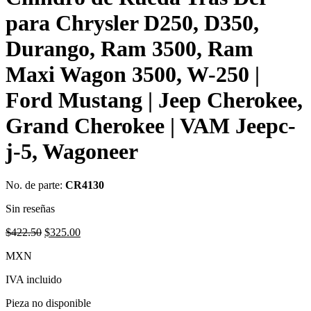
para Chrysler D250, D350,
Durango, Ram 3500, Ram
Maxi Wagon 3500, W-250 |
Ford Mustang | Jeep Cherokee,
Grand Cherokee | VAM Jeepc-
j-5, Wagoneer
No. de parte:
CR4130
Sin reseñas
Original
Current
$
422.50
$
325.00
price
price
MXN
was:
is:
$422.50.
$325.00.
IVA incluido
Pieza no disponible