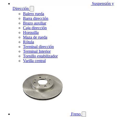
Suspensión y
Dirección
Balero rueda
Barra dirección
Brazo auxiliar
Caja dirección
Horquilla
Maza de rueda
Rótula
Terminal dirección
Terminal Interior
Tornillo estabilizador
Varilla central
Freno