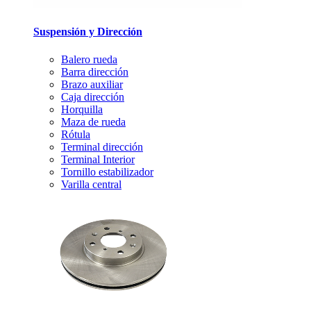
Suspensión y Dirección
Balero rueda
Barra dirección
Brazo auxiliar
Caja dirección
Horquilla
Maza de rueda
Rótula
Terminal dirección
Terminal Interior
Tornillo estabilizador
Varilla central