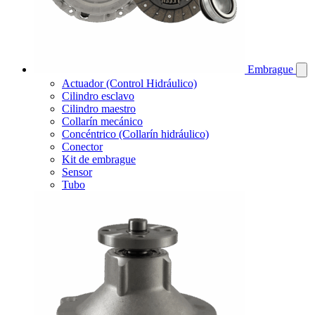
Embrague
Actuador (Control Hidráulico)
Cilindro esclavo
Cilindro maestro
Collarín mecánico
Concéntrico (Collarín hidráulico)
Conector
Kit de embrague
Sensor
Tubo