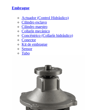
Embrague
Actuador (Control Hidráulico)
Cilindro esclavo
Cilindro maestro
Collarín mecánico
Concéntrico (Collarín hidráulico)
Conector
Kit de embrague
Sensor
Tubo