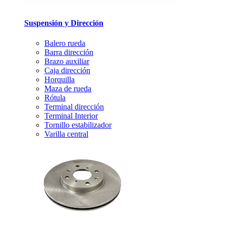
Suspensión y Dirección
Balero rueda
Barra dirección
Brazo auxiliar
Caja dirección
Horquilla
Maza de rueda
Rótula
Terminal dirección
Terminal Interior
Tornillo estabilizador
Varilla central