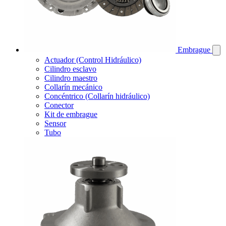
Embrague
Actuador (Control Hidráulico)
Cilindro esclavo
Cilindro maestro
Collarín mecánico
Concéntrico (Collarín hidráulico)
Conector
Kit de embrague
Sensor
Tubo