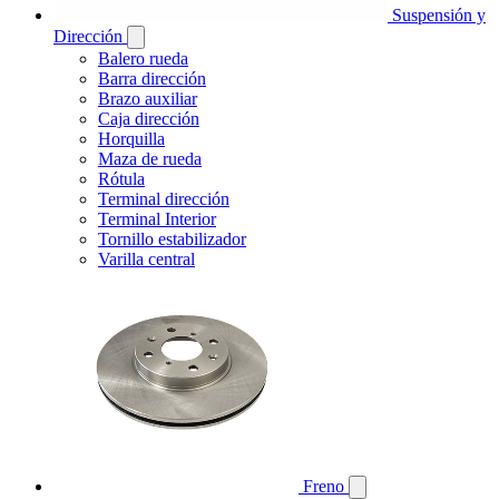
Suspensión y
Dirección
Balero rueda
Barra dirección
Brazo auxiliar
Caja dirección
Horquilla
Maza de rueda
Rótula
Terminal dirección
Terminal Interior
Tornillo estabilizador
Varilla central
Freno