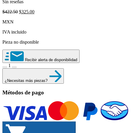
Sin reseñas
Original
Current
$
422.50
$
325.00
price
price
MXN
was:
is:
$422.50.
$325.00.
IVA incluido
Pieza no disponible
Recibir alerta de disponibilidad
1
¿Necesitas más piezas?
Métodos de pago