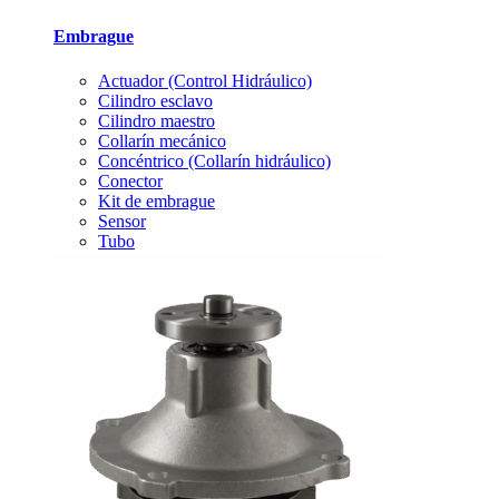
Embrague
Actuador (Control Hidráulico)
Cilindro esclavo
Cilindro maestro
Collarín mecánico
Concéntrico (Collarín hidráulico)
Conector
Kit de embrague
Sensor
Tubo