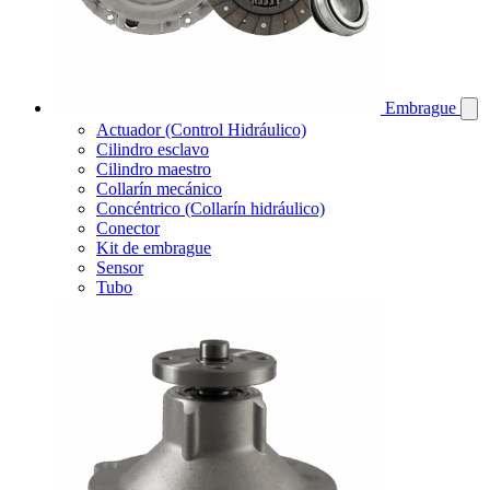
Embrague
Actuador (Control Hidráulico)
Cilindro esclavo
Cilindro maestro
Collarín mecánico
Concéntrico (Collarín hidráulico)
Conector
Kit de embrague
Sensor
Tubo