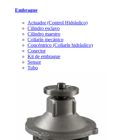
Embrague
Actuador (Control Hidráulico)
Cilindro esclavo
Cilindro maestro
Collarín mecánico
Concéntrico (Collarín hidráulico)
Conector
Kit de embrague
Sensor
Tubo