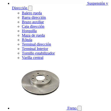
Suspensión y
Dirección
Balero rueda
Barra dirección
Brazo auxiliar
Caja dirección
Horquilla
Maza de rueda
Rótula
Terminal dirección
Terminal Interior
Tornillo estabilizador
Varilla central
Freno