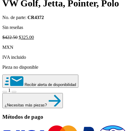
VW Golf, Jetta, Pointer, Polo
No. de parte:
CR4372
Sin reseñas
Original
Current
$
422.50
$
325.00
price
price
MXN
was:
is:
$422.50.
$325.00.
IVA incluido
Pieza no disponible
Recibir alerta de disponibilidad
1
¿Necesitas más piezas?
Métodos de pago