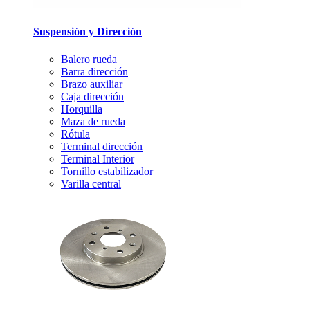
Suspensión y Dirección
Balero rueda
Barra dirección
Brazo auxiliar
Caja dirección
Horquilla
Maza de rueda
Rótula
Terminal dirección
Terminal Interior
Tornillo estabilizador
Varilla central