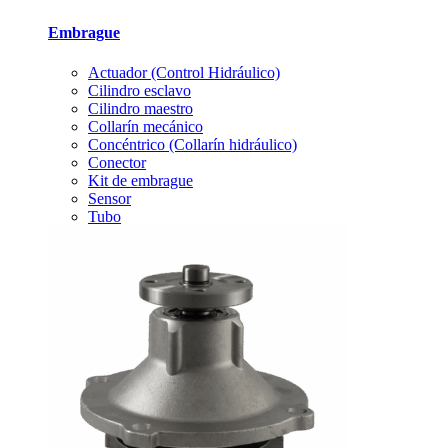
Embrague
Actuador (Control Hidráulico)
Cilindro esclavo
Cilindro maestro
Collarín mecánico
Concéntrico (Collarín hidráulico)
Conector
Kit de embrague
Sensor
Tubo