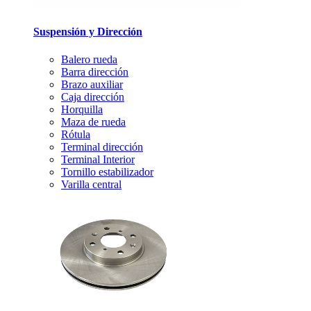
Suspensión y Dirección
Balero rueda
Barra dirección
Brazo auxiliar
Caja dirección
Horquilla
Maza de rueda
Rótula
Terminal dirección
Terminal Interior
Tornillo estabilizador
Varilla central