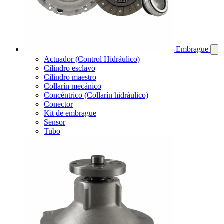
Embrague
Actuador (Control Hidráulico)
Cilindro esclavo
Cilindro maestro
Collarín mecánico
Concéntrico (Collarín hidráulico)
Conector
Kit de embrague
Sensor
Tubo