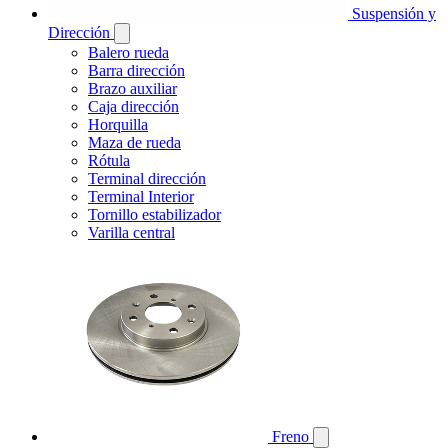
Suspensión y
Dirección
Balero rueda
Barra dirección
Brazo auxiliar
Caja dirección
Horquilla
Maza de rueda
Rótula
Terminal dirección
Terminal Interior
Tornillo estabilizador
Varilla central
Freno