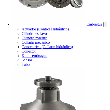
Embrague
Actuador (Control Hidráulico)
Cilindro esclavo
Cilindro maestro
Collarín mecánico
Concéntrico (Collarín hidráulico)
Conector
Kit de embrague
Sensor
Tubo