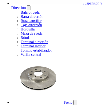
Suspensión y
Dirección
Balero rueda
Barra dirección
Brazo auxiliar
Caja dirección
Horquilla
Maza de rueda
Rótula
Terminal dirección
Terminal Interior
Tornillo estabilizador
Varilla central
Freno