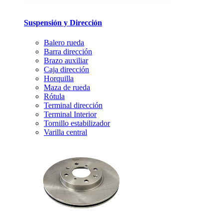
Suspensión y Dirección
Balero rueda
Barra dirección
Brazo auxiliar
Caja dirección
Horquilla
Maza de rueda
Rótula
Terminal dirección
Terminal Interior
Tornillo estabilizador
Varilla central