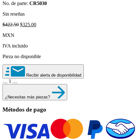
No. de parte:
CR5030
Sin reseñas
Original
Current
$
422.50
$
325.00
price
price
MXN
was:
is:
$422.50.
$325.00.
IVA incluido
Pieza no disponible
Recibir alerta de disponibilidad
1
¿Necesitas más piezas?
Métodos de pago