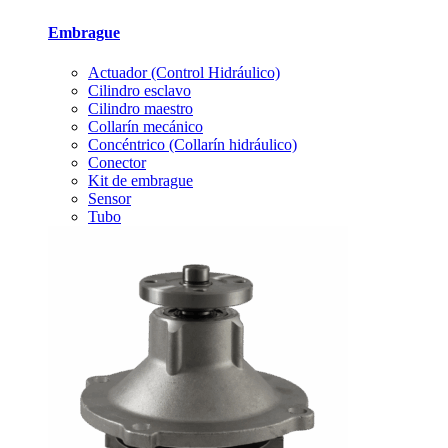
Embrague
Actuador (Control Hidráulico)
Cilindro esclavo
Cilindro maestro
Collarín mecánico
Concéntrico (Collarín hidráulico)
Conector
Kit de embrague
Sensor
Tubo