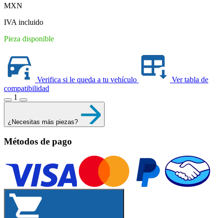
MXN
was:
is:
$820.30.
$631.00.
IVA incluido
Pieza disponible
Verifica si le queda a tu vehículo
Ver tabla de
compatibilidad
1
¿Necesitas más piezas?
Métodos de pago