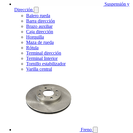
Suspensión y
Dirección
Balero rueda
Barra dirección
Brazo auxiliar
Caja dirección
Horquilla
Maza de rueda
Rótula
Terminal dirección
Terminal Interior
Tornillo estabilizador
Varilla central
Freno