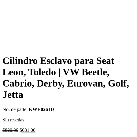
Cilindro Esclavo para Seat
Leon, Toledo | VW Beetle,
Cabrio, Derby, Eurovan, Golf,
Jetta
No. de parte:
KWE0261D
Sin reseñas
Original
Current
$
820.30
$
631.00
price
price