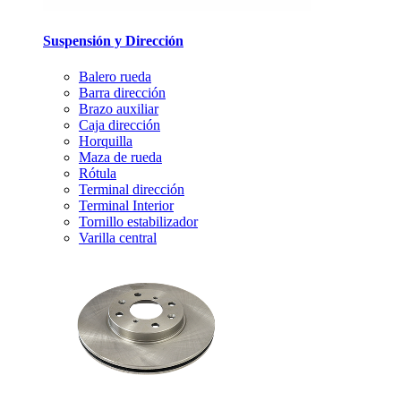
Suspensión y Dirección
Balero rueda
Barra dirección
Brazo auxiliar
Caja dirección
Horquilla
Maza de rueda
Rótula
Terminal dirección
Terminal Interior
Tornillo estabilizador
Varilla central