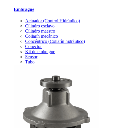
Embrague
Actuador (Control Hidráulico)
Cilindro esclavo
Cilindro maestro
Collarín mecánico
Concéntrico (Collarín hidráulico)
Conector
Kit de embrague
Sensor
Tubo