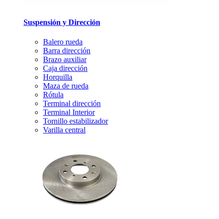
Suspensión y Dirección
Balero rueda
Barra dirección
Brazo auxiliar
Caja dirección
Horquilla
Maza de rueda
Rótula
Terminal dirección
Terminal Interior
Tornillo estabilizador
Varilla central