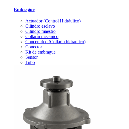
Embrague
Actuador (Control Hidráulico)
Cilindro esclavo
Cilindro maestro
Collarín mecánico
Concéntrico (Collarín hidráulico)
Conector
Kit de embrague
Sensor
Tubo