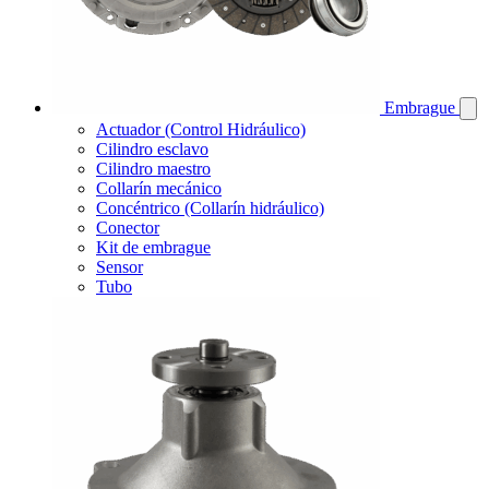
Embrague
Actuador (Control Hidráulico)
Cilindro esclavo
Cilindro maestro
Collarín mecánico
Concéntrico (Collarín hidráulico)
Conector
Kit de embrague
Sensor
Tubo