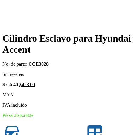
Cilindro Esclavo para Hyundai
Accent
No. de parte:
CCE3028
Sin reseñas
Original
Current
$
556.40
$
428.00
price
price
MXN
was:
is:
$556.40.
$428.00.
IVA incluido
Pieza disponible