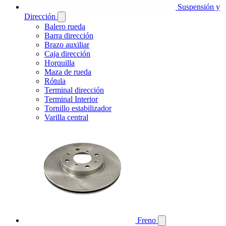
Suspensión y
Dirección
Balero rueda
Barra dirección
Brazo auxiliar
Caja dirección
Horquilla
Maza de rueda
Rótula
Terminal dirección
Terminal Interior
Tornillo estabilizador
Varilla central
Freno