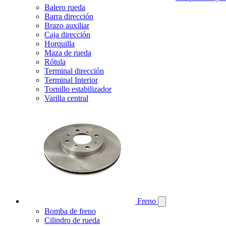
Balero rueda
Barra dirección
Brazo auxiliar
Caja dirección
Horquilla
Maza de rueda
Rótula
Terminal dirección
Terminal Interior
Tornillo estabilizador
Varilla central
Freno
Bomba de freno
Cilindro de rueda