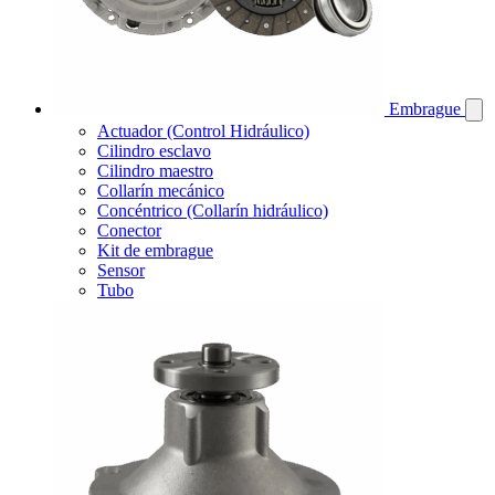
Embrague
Actuador (Control Hidráulico)
Cilindro esclavo
Cilindro maestro
Collarín mecánico
Concéntrico (Collarín hidráulico)
Conector
Kit de embrague
Sensor
Tubo